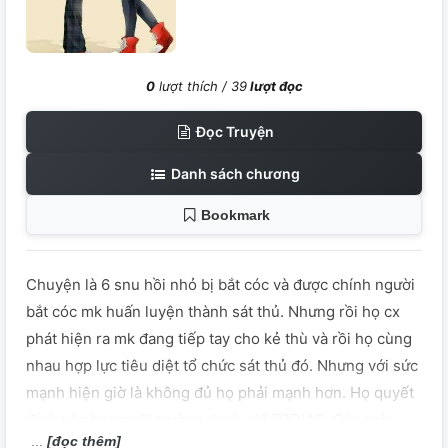
0
lượt thích /
39
lượt đọc
Đọc Truyện
Danh sách chương
Bookmark
Chuyện là 6 snu hồi nhỏ bị bắt cóc và được chính người
bắt cóc mk huấn luyện thành sát thủ. Nhưng rồi họ cx
phát hiện ra mk đang tiếp tay cho kẻ thù và rồi họ cùng
nhau hợp lực tiêu diệt tổ chức sát thủ đó. Nhưng với sức
mạnh hiện giờ là không đủ họ phải mạnh hơn. Họ quyết
định vào học ngôi trường danh giá ZODIAC. Các anh,
[đọc thêm]
những thiếu gia của những tập đoàn giàu có bậc nhất