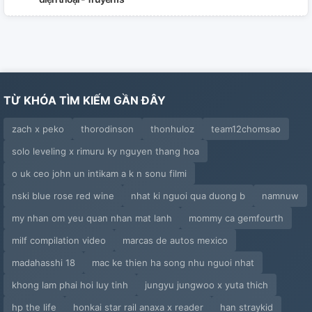
TỪ KHÓA TÌM KIẾM GẦN ĐÂY
zach x peko
thorodinson
thonhuloz
team12chomsao
solo leveling x rimuru ky nguyen thang hoa
o uk ceo john un intikam a k n sonu filmi
nski blue rose red wine
nhat ki nguoi qua duong b
namnuw
my nhan om yeu quan nhan mat lanh
mommy ca gemfourth
milf compilation video
marcas de autos mexico
madahasshi 18
mac ke thien ha song nhu nguoi nhat
khong lam phai hoi luy tinh
jungyu jungwoo x yuta thich
hp the life
honkai star rail anaxa x reader
han straykid