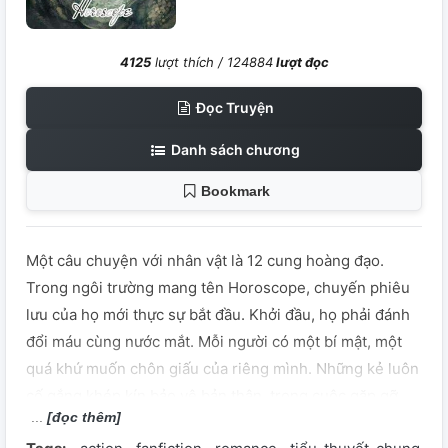
4125
lượt thích /
124884
lượt đọc
Đọc Truyện
Danh sách chương
Bookmark
Một câu chuyện với nhân vật là 12 cung hoàng đạo.
Trong ngôi trường mang tên Horoscope, chuyến phiêu
lưu của họ mới thực sự bắt đầu. Khởi đầu, họ phải đánh
đổi máu cùng nước mắt. Mỗi người có một bí mật, một
quá khứ muốn chôn giấu của riêng mình. Những kẻ luôn
cố gắng khép kín bảo vệ bản thân, trong cuộc gặp gỡ
[đọc thêm]
định mệnh ấy, đã dần thay đổi. Hãy cùng tôi theo dõi