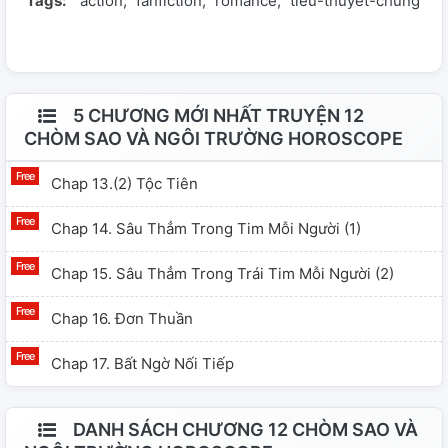
Tags:
action
fanfiction
romance
tiểu-thuyết-chung
cuộc sống học đường kì lạ này của họ...
5 CHƯƠNG MỚI NHẤT TRUYỆN 12
CHÒM SAO VÀ NGÔI TRƯỜNG HOROSCOPE
Chap 13.(2) Tộc Tiên
Chap 14. Sâu Thẳm Trong Tim Mỗi Người (1)
Chap 15. Sâu Thẳm Trong Trái Tim Mỗi Người (2)
Chap 16. Đơn Thuần
Chap 17. Bất Ngờ Nối Tiếp
DANH SÁCH CHƯƠNG 12 CHÒM SAO VÀ