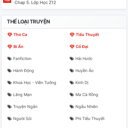
Chap 5. Lớp Học Z12
Chap 6. Nhiệm Vụ Thất Bại
THỂ LOẠI TRUYỆN
Chap 7. Hợp Tác
Thơ Ca
Tiểu Thuyết
Chap 8. Chuyến Đi Du Lịch Vui Vẻ
Bí Ẩn
Cổ Đại
Thông Số Chiến Đấu Nhân Vật
Fanfiction
Hài Hước
Chap 9. Quyết Định Bất Ngờ
Hành Động
Huyền Ảo
Chap 10. Cơn Đại Hồng Thủy Của Sự Bất Ngờ
Khoa Học - Viễn Tưởng
Kinh Dị
Chap 11. Bữa Tiệc Của Sự Rắc Rối
Lãng Mạn
Ma Cà Rồng
Chap 13. Có Những Điều Không Thể Hiểu Rõ
Truyện Ngắn
Ngẫu Nhiên
Chap 13.(2) Tộc Tiên
Người Sói
Phi Tiểu Thuyết