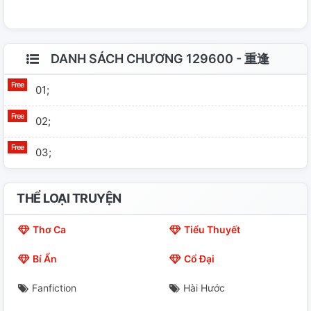
DANH SÁCH CHƯƠNG 129600 - 重逢
01;
02;
03;
THỂ LOẠI TRUYỆN
Thơ Ca
Tiểu Thuyết
Bí Ẩn
Cổ Đại
Fanfiction
Hài Hước