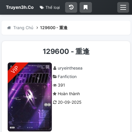
Truyen3h.Co
Thể loại
Trang Chủ
129600 - 重逢
129600 - 重逢
uryeinthesea
Fanfiction
391
Hoàn thành
20-09-2025