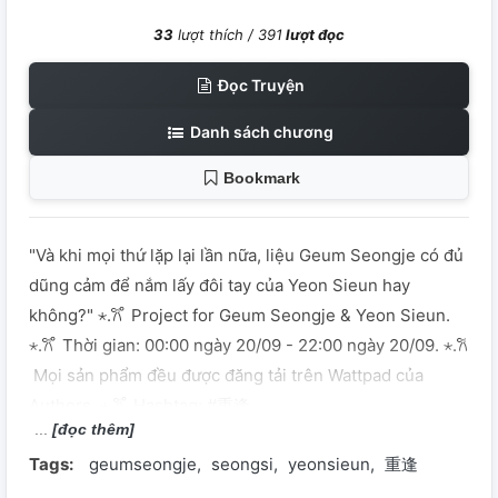
33
lượt thích /
391
lượt đọc
Đọc Truyện
Danh sách chương
Bookmark
"Và khi mọi thứ lặp lại lần nữa, liệu Geum Seongje có đủ
dũng cảm để nắm lấy đôi tay của Yeon Sieun hay
không?" ⋆.𐙚 ̊ Project for Geum Seongje & Yeon Sieun.
⋆.𐙚 ̊ Thời gian: 00:00 ngày 20/09 - 22:00 ngày 20/09. ⋆.𐙚
̊ Mọi sản phẩm đều được đăng tải trên Wattpad của
Authors. ⋆.𐙚 ̊ Hashtag: #重逢
[đọc thêm]
Tags:
geumseongje
seongsi
yeonsieun
重逢