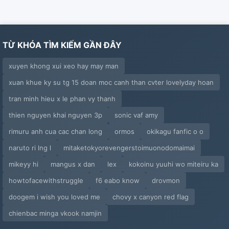
TỪ KHÓA TÌM KIẾM GẦN ĐÂY
xuyen khong xui xeo hay may man
xuan khue ky su tg 15 doan moc canh than cvter lovelyday hoan
tran minh hieu x le phan vy thanh
thien nguyen khai nguyen 3p
sonic vaf amy
rimuru anh cua cac chan long
ormos
okikagu fanfic o o
naruto ri lng l
mitaketokyorevengerstoimuonodomaimai
mikeyy hi
mangus x dan
lex
kokoinu yuuhi wo miteiru ka
howtofacewithstruggle
f6 eabo know
drovmon
doogem i wish you loved me
chovy x canyon red flag
chienbac minga vkook namjin