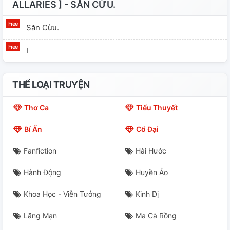
ALLARIES ] - SĂN CỪU.
Săn Cừu.
I
THỂ LOẠI TRUYỆN
Thơ Ca
Tiểu Thuyết
Bí Ẩn
Cổ Đại
Fanfiction
Hài Hước
Hành Động
Huyền Ảo
Khoa Học - Viễn Tưởng
Kinh Dị
Lãng Mạn
Ma Cà Rồng