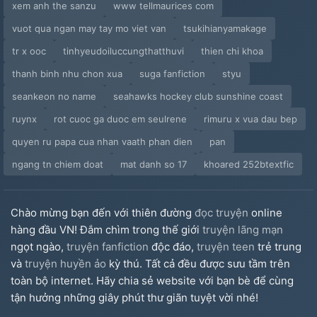
xem anh the sanzu
www tellmaurices com
vuot qua ngan may tay mo viet van
tsukihianyamakage
tr x ooc
tinhyeudoiluccungthatthuvi
thien chi khoa
thanh binh nhu chon xua
suga fanfiction
styu
seankeon no name
seahawks hockey club sunshine coast
ruynx
rot cuoc ga duoc em seulrene
rimuru x vua dau bep
quyen ru papa cua nhan vaath phan dien
pan
ngang tn chiem doat
mat danh so 17
khoared 252btextfic
Chào mừng bạn đến với thiên đường
đọc truyện
online
hàng đầu VN! Đắm chìm trong thế giới
truyện lãng mạn
ngọt ngào,
truyện fanfiction
độc đáo,
truyện teen
trẻ trung
và
truyện huyền ảo
kỳ thú. Tất cả đều được sưu tầm trên
toàn bộ internet. Hãy chia sẻ website với bạn bè để cùng
tận hưởng những giây phút thư giãn tuyệt vời nhé!