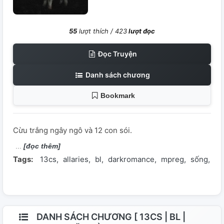
55
lượt thích /
423
lượt đọc
Đọc Truyện
Danh sách chương
Bookmark
Cừu trắng ngây ngô và 12 con sói.
[đọc thêm]
Tags:
13cs
allaries
bl
darkromance
mpreg
sống
ti
DANH SÁCH CHƯƠNG [ 13CS | BL |