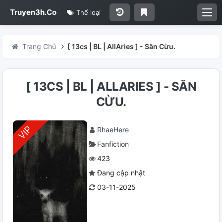
Truyen3h.Co
Thể loại
Trang Chủ
[ 13cs | BL | AllAries ] - Săn Cừu.
[ 13CS | BL | ALLARIES ] - SĂN
CỪU.
RhaeHere
Fanfiction
423
Đang cập nhật
03-11-2025