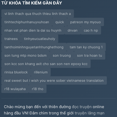
TỪ KHÓA TÌM KIẾM GẦN ĐÂY
vi linh thach qua thuch thieu linh thach a
tinhtechiphunhanuyvuhoan
quick
patreon my myouo
nhan vat phan dien la dai su huynh
dnvan
cao h np
trainees
tinhyeucuatieuholy
tanthoiminhnguyetanhhunghethong
tam tan ky chuong 1
son tung mtp mono bdsm
son truong
son tra hoan tu
son kcc son khang axit cho san son nen epoxy kcc
rinisa bluelock
rillenium
real sweet but i wish you were sober vietnamese translation
r18 wulayaha
r18 tho
Chào mừng bạn đến với thiên đường
đọc truyện
online
hàng đầu VN! Đắm chìm trong thế giới
truyện lãng mạn