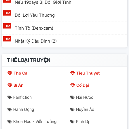
Nếu 19days Bị Đổi Giới Tính
Đôi Lời Yêu Thương
Tỉnh Tò (đenxcam)
Nhật Ký Đầu Đinh (2)
THỂ LOẠI TRUYỆN
Thơ Ca
Tiểu Thuyết
Bí Ẩn
Cổ Đại
Fanfiction
Hài Hước
Hành Động
Huyền Ảo
Khoa Học - Viễn Tưởng
Kinh Dị