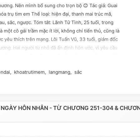
chương. Nên mình bổ sung cho trọn bộ 😊 Tác giả: Guai
a trụ tim em Thể loại: hiện đại, thanh mai trúc mã,
au, sắc, ngược. Tóm tắt: Lãnh Tử Tình, 25 tuổi, trong
à một cô gái trầm mặc ít lời, không chí tiến thủ, cũng là
c yêu thích trên mạng. Lôi Tuấn Vũ, 33 tuổi, giám đốc
ương. Hai người từ nhỏ đã ấn định hôn ước, vì yêu cầu
i bên cha mẹ liền đồng ý kết hôn. Nhưng không ai biết,
hai người nhất trí lập hợp đồng hôn nhân, chỉ có 365
endai
khoatrutimem
langmang
sắc
ất đơn giản, cấp đôi bên đầy đủ tự do... Kết hôn không
hạm hợp đồng, cưỡng ép cô... Nhưng lớn tiếng thổ lộ ra,
 phụ nữ khác... Tuyệt vọng xoẹt qua đáy mắt, cô cười
nh lý, rời nhà trốn đi! Đều nói "hồng nhan bạc mệnh",
ng nhan, sao cũng giống trong tiểu thuyết bị mất trí
 NGÀY HÔN NHÂN - TỪ CHƯƠNG 251-304 & CHƯƠ
" Sự sợ hãi tràn dâng trong lòng, người trước mặt này,
 gặp qua. Đáy mắt người đàn ông xẹt qua một tia sáng,
 "Tôi là ai không quan trọng, quan trọng là, tôi là người