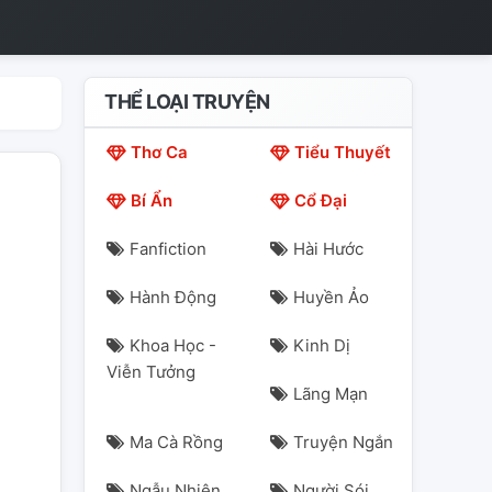
THỂ LOẠI TRUYỆN
Thơ Ca
Tiểu Thuyết
Bí Ẩn
Cổ Đại
Fanfiction
Hài Hước
Hành Động
Huyền Ảo
Khoa Học -
Kinh Dị
Viễn Tưởng
Lãng Mạn
Ma Cà Rồng
Truyện Ngắn
Ngẫu Nhiên
Người Sói