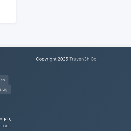
Copyright
2025
Truyen3h.Co
ies
slug
ngào,
ernet.