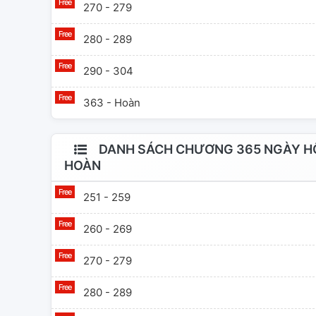
đàn ông của em!"
270 - 279
hắn trăm ngàn lầ
280 - 289
đóng gói hành l
trốn! Nhìn nhữn
290 - 304
tiểu thuyết của 
363 - Hoàn
DANH SÁCH CHƯƠNG 365 NGÀY HÔ
HOÀN
251 - 259
260 - 269
270 - 279
280 - 289