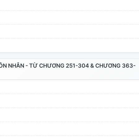
 Sau khi khôi phục lại trí nhớ, cô trong lòng thầm chửi
n! Anh là người đàn ông của tôi?! Đúng mới là lạ! Lại
ý một lần nữa, cùng nắm tay người đàn ông khác, bỏ
g đoạn miêu tả mấy màn mây mưa thất thường trong
cô, con ngư
N NHÂN - TỪ CHƯƠNG 251-304 & CHƯƠNG 363-