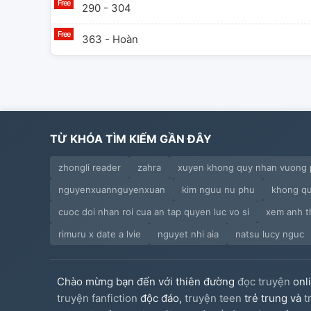
290 - 304
363 - Hoàn
TỪ KHÓA TÌM KIẾM GẦN ĐÂY
zhongli reader
zahra
xuyen khong quy nhan vuong p
nguyenxuannguyenxuan
kim nguu nu phu
khong q
cuoc doi nhan roi cua an tap quyen luc vo si
xem anh th
rimuru x date a lvie
nguyet nhi aia
natsu lucy nguc
Chào mừng bạn đến với thiên đường
đọc truyện
onl
truyện fanfiction
độc đáo,
truyện teen
trẻ trung và
t