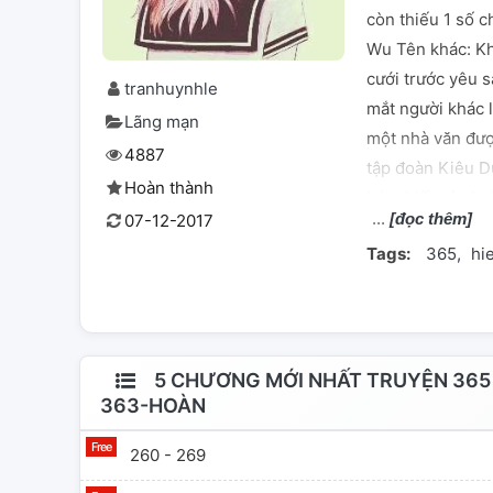
còn thiếu 1 số 
Wu Tên khác: Khó
cưới trước yêu s
tranhuynhle
mắt người khác l
Lãng mạn
một nhà văn đượ
4887
tập đoàn Kiêu D
Hoàn thành
bức thiết của ha
[đọc thêm]
07-12-2017
ở trước hôn kỳ, 
Tags:
365
hi
ngày, ước định r
lâu, hắn đã vi p
lại là tên người
lạnh đóng gói hà
cô chẳng phải hồ
5 CHƯƠNG MỚI NHẤT TRUYỆN 365
363-HOÀN
nhớ? "Anh là ai?
cô chưa bao giờ
260 - 269
nâng cằm cô lên: