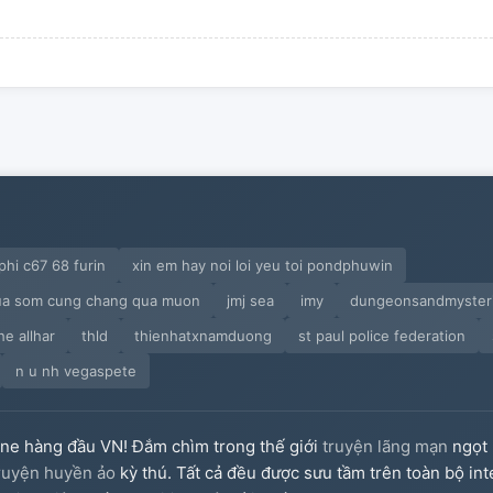
hi c67 68 furin
xin em hay noi loi yeu toi pondphuwin
ua som cung chang qua muon
jmj sea
imy
dungeonsandmyster
e allhar
thld
thienhatxnamduong
st paul police federation
n u nh vegaspete
ine hàng đầu VN! Đắm chìm trong thế giới
truyện lãng mạn
ngọt 
ruyện huyền ảo
kỳ thú. Tất cả đều được sưu tầm trên toàn bộ int