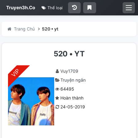
Truyen3h.Co
Thể loại
Trang Chủ
520 • yt
520 • YT
Vuy1709
Truyện ngắn
64495
Hoàn thành
24-05-2019