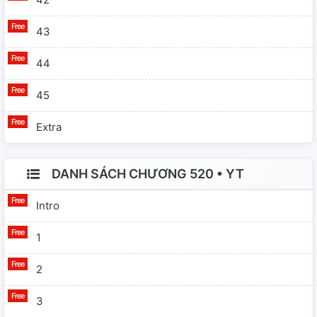
43
44
45
Extra
DANH SÁCH CHƯƠNG 520 • YT
Intro
1
2
3