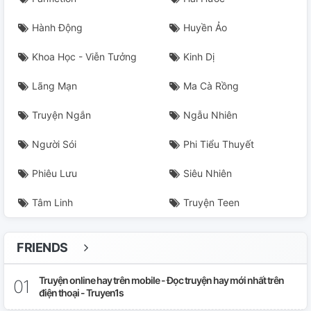
24
Hành Động
Huyền Ảo
25
Khoa Học - Viễn Tưởng
Kinh Dị
26
Lãng Mạn
Ma Cà Rồng
27
Truyện Ngắn
Ngẫu Nhiên
28
Người Sói
Phi Tiểu Thuyết
Phiêu Lưu
Siêu Nhiên
29
Tâm Linh
Truyện Teen
30
31
FRIENDS
32
Truyện online hay trên mobile - Đọc truyện hay mới nhất trên
điện thoại - Truyen1s
33