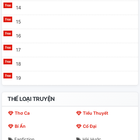
14
15
16
17
18
19
20
THỂ LOẠI TRUYỆN
21
Thơ Ca
Tiểu Thuyết
22
Bí Ẩn
Cổ Đại
23
Fanfiction
Hài Hước