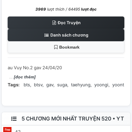
3969
lượt thích /
64495
lượt đọc
Đọc Truyện
Danh sách chương
Bookmark
au Vuy No.2 gav 24/04/20
[đọc thêm]
Tags:
bts
btsv
gav
suga
taehyung
yoongi
yoontae
5 CHƯƠNG MỚI NHẤT TRUYỆN 520 • YT
42