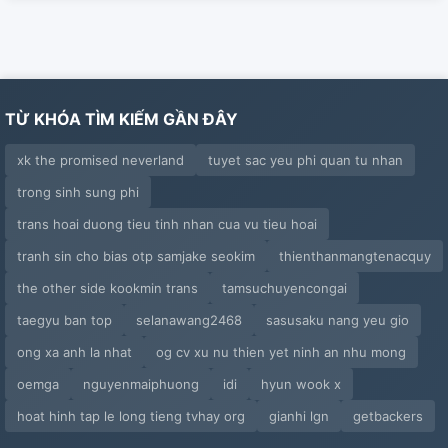
34
35
TỪ KHÓA TÌM KIẾM GẦN ĐÂY
36
xk the promised neverland
tuyet sac yeu phi quan tu nhan
37
trong sinh sung phi
38
trans hoai duong tieu tinh nhan cua vu tieu hoai
39
tranh sin cho bias otp samjake seokim
thienthanmangtenacquy
the other side kookmin trans
tamsuchuyencongai
40
taegyu ban top
selanawang2468
sasusaku nang yeu gio
41
ong xa anh la nhat
og cv xu nu thien yet ninh an nhu mong
oemga
nguyenmaiphuong
idi
hyun wook x
42
hoat hinh tap le long tieng tvhay org
gianhi lgn
getbackers
43