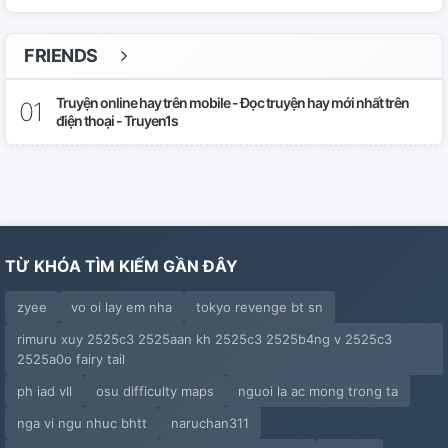
Chương 632: Long Đế Tới
FRIENDS
Chương 633: Huyết Mạch Cảm Ứng
Truyện online hay trên mobile - Đọc truyện hay mới nhất trên
điện thoại - Truyen1s
Chương 634: Phiến Diệp Đan Điếm (飞叶丹店)
Chương 635: Mắc Kẹt
Chương 636: Chuyện Năm Xưa
TỪ KHÓA TÌM KIẾM GẦN ĐÂY
Chương 637: Kẻ 'Chạm Chén'
zyee
vo oi lay em nha
tokyo revenge bt sn
Chương 638: Thông Sát
rimuru xuy 2525c3 2525aan kh 2525c3 2525b4ng v 2525c3
Chương 639: Tinh Đồ (星图)
2525a0o fairy tail
ph iad vll
osu difficulty maps
nguoi la ac mong trong ta
Chương 640: Kho Báu Của Trưởng Lão Long Tộc
nga vi ngu nhuc bhtt
naruchan311
Chương 641: Bán Đứng Đồng Đội