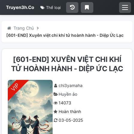
Truyen3h.Co
Thể loại
Trang Chủ
[601-END] Xuyên việt chi khí tử hoành hành - Diệp Ức Lạc
[601-END] XUYÊN VIỆT CHI KHÍ
TỬ HOÀNH HÀNH - DIỆP ỨC LẠC
chi3yamaha
Huyền ảo
14073
Hoàn thành
03-05-2025