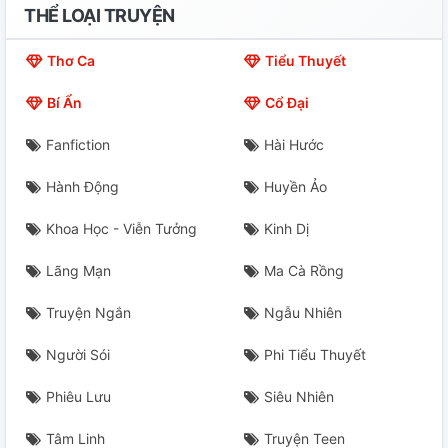
THỂ LOẠI TRUYỆN
Chương 622: Thánh Cấp Linh Thảo
Thơ Ca
Tiểu Thuyết
Chương 623: Thánh Khí (圣器)
Bí Ẩn
Cổ Đại
(敖不怕)
Fanfiction
Hài Hước
Chương 625: Vấn Đề Chiêu Thức Sát Thủ
Hành Động
Huyền Ảo
Chương 626: Trói Thành Bánh Chưng
Khoa Học - Viễn Tưởng
Kinh Dị
Chương 627: Danh Tính
Lãng Mạn
Ma Cà Rồng
Chương 628: Đi Rồi Lại Trở Về
Truyện Ngắn
Ngẫu Nhiên
Chương 629: Phi Phượng Thành (飞凤城)
Người Sói
Phi Tiểu Thuyết
Phiêu Lưu
Siêu Nhiên
Chương 630: Phách Mại Hành
Tâm Linh
Truyện Teen
Chương 631: Phản Sát