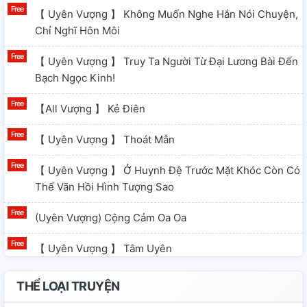
【 Uyên Vượng 】 Không Muốn Nghe Hắn Nói Chuyện,
Chỉ Nghĩ Hôn Môi
【 Uyên Vượng 】 Truy Ta Người Từ Đại Lương Bài Đến
Bạch Ngọc Kinh!
【All Vượng 】 Kẻ Điên
【 Uyên Vượng 】 Thoát Mẫn
【 Uyên Vượng 】 Ở Huynh Đệ Trước Mặt Khóc Còn Có
Thể Vãn Hồi Hình Tượng Sao
(Uyên Vượng) Cộng Cảm Oa Oa
【 Uyên Vượng 】 Tâm Uyên
【 Uyên Vượng 】 Ngày Mùa Hè Chung Khúc
THỂ LOẠI TRUYỆN