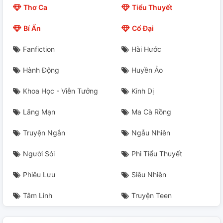
【 Uyên Vượng 】 Khí Vị
Thơ Ca
Tiểu Thuyết
【 Uyên Vượng 】 Tầm Thường Nhật Tử
Bí Ẩn
Cổ Đại
【 Uyên Vượng 】 Núi Sông Vì Tù
Fanfiction
Hài Hước
【 Uyên Vượng 】 Phiến Đế Phong
Hành Động
Huyền Ảo
Khoa Học - Viễn Tưởng
Kinh Dị
【 Uyên Vượng 】 Đặc Biệt Thiên
Lãng Mạn
Ma Cà Rồng
【 Uyên Vượng 】 Về Viên
Truyện Ngắn
Ngẫu Nhiên
【 Uyên Vượng 】 Im Tiếng
Người Sói
Phi Tiểu Thuyết
【 Uyên Vượng 】 Phun Thật Tề
Phiêu Lưu
Siêu Nhiên
【 Uyên Vượng 】 Khuy Quang
Tâm Linh
Truyện Teen
【 Uyên Vượng 】 Một Ít Nhão Nhão Dính Dính Tiểu
Tình Lữ Hằng Ngày