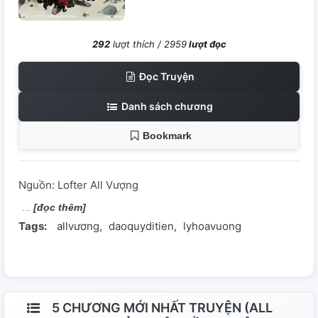
292
lượt thích /
2959
lượt đọc
Đọc Truyện
Danh sách chương
Bookmark
Nguồn: Lofter All Vượng
[đọc thêm]
Tags:
allvương
daoquyditien
lyhoavuong
5 CHƯƠNG MỚI NHẤT TRUYỆN (ALL