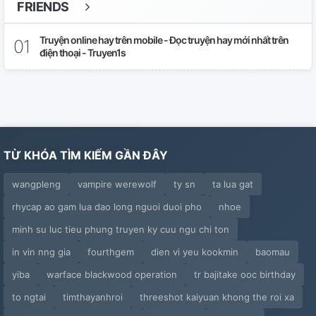
FRIENDS
【 Uyên Vượng 】 Tương Thân, Nhưng Đối Tượng
Thầm Mến
Truyện online hay trên mobile - Đọc truyện hay mới nhất trên
điện thoại - Truyen1s
【 Uyên Vượng 】 Hư Học Sinh
【 Uyên Vượng 】 Luyến Tổng? Là Kinh Tủng Ngọt
Sủng Phiến!
【 Uyên Vượng 】 Chỉ Có Ngươi Có Thể Phát Hiện Bí
TỪ KHÓA TÌM KIẾM GẦN ĐÂY
Mật
wangpleng
vampire werewolf
ty sn
ta lua gat
【 Uyên Vượng 】 Tích Hồng Y
rhycap ao gam lua dao long nguoi duoi pho
nhoe
minh su luc tieu phung truyen ky cuu ngu chi ton
【 Uyên Vượng 】 Điên Khuyển Chung Có Về Chỗ
in vin nng gia
fourthgem
dien vi yeu kookmin
baomau
【 Uyên Vượng 】 Ba Ngày Giới Dối
yiba
warface blackwood operation
tr bajitake ooc birthday
【 Uyên Vượng 】 Đương Gia Cát Uyên Xuyên Đến Lý
to ngtai
timthayanhroi
threeshot kaiyuan khong the roi xa
Hỏa Vượng Hiện Đại Sinh Hoạt