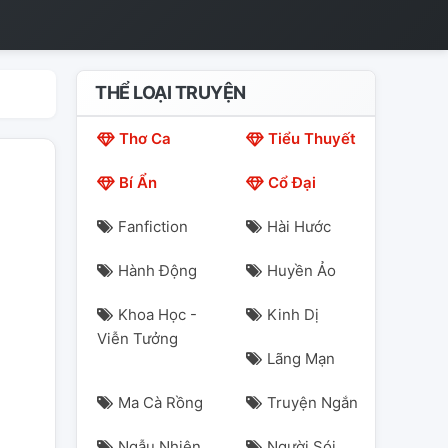
THỂ LOẠI TRUYỆN
Thơ Ca
Tiểu Thuyết
Bí Ẩn
Cổ Đại
Fanfiction
Hài Hước
Hành Động
Huyền Ảo
Khoa Học -
Kinh Dị
Viễn Tưởng
Lãng Mạn
Ma Cà Rồng
Truyện Ngắn
Ngẫu Nhiên
Người Sói