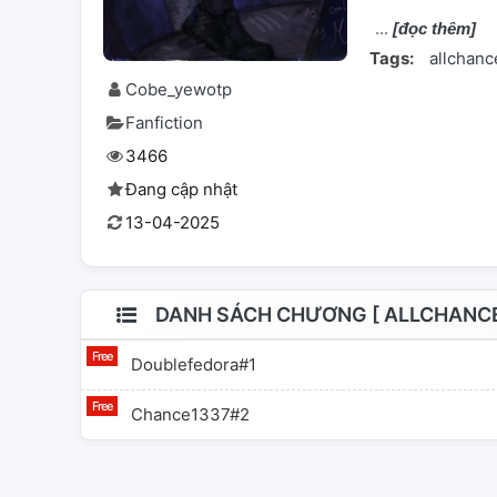
[đọc thêm]
Tags:
allchanc
Cobe_yewotp
Fanfiction
3466
Đang cập nhật
13-04-2025
DANH SÁCH CHƯƠNG [ ALLCHANCE 
Doublefedora#1
Chance1337#2