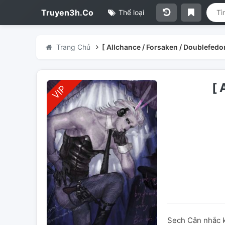
Truyen3h.Co
Thể loại
Trang Chủ
[ Allchance / Forsaken / Doublefedor
[
Sech Cân nhắc k