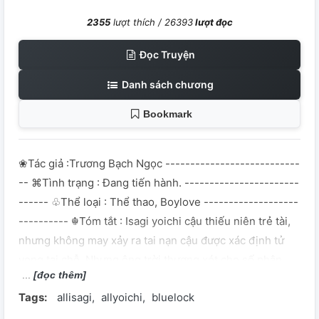
2355
lượt thích /
26393
lượt đọc
Đọc Truyện
Danh sách chương
Bookmark
❀Tác giả :Trương Bạch Ngọc ---------------------------
-- ⌘Tình trạng : Đang tiến hành. -----------------------
------ ♧Thể loại : Thể thao, Boylove -------------------
---------- ☬Tóm tắt : Isagi yoichi cậu thiếu niên trẻ tài,
nhưng không may xảy ra tai nạn cậu được xác định tử
vong tại chỗ. Nhưng ông trời thương xót cho số phận
[đọc thêm]
Isagi, nên cho cậu một cơ hội làm lại từ đầu. Isagi được
Tags:
allisagi
allyoichi
bluelock
sống lại ngay ngày nhận được thư tuyển chọn, cơ mà lần
sống lại này hơi lạ mặc dù không thay đổi gì? Nhưng