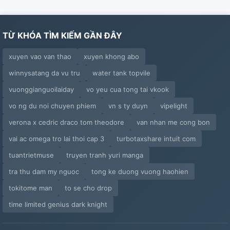
TỪ KHÓA TÌM KIẾM GẦN ĐÂY
xuyen vao van thao
xuyen khong abo
winnysatang da vu tru
water tank topvile
vuonggianguoilaiday
vo yeu cua tong tai vkook
vo ng du noi chuyen phiem
vn s ty duyn
vipelight
verona x cedric draco tom theodore
van nhan me cong bon
vai ac omega tro lai thoi cap 3
turbotaxshare intuit com
tuantrietmuse
truyen tranh yuri manga
tra thu dam my nguoc
tong ke duong vuong haohien
tokitome man
to se cho drop
time limited genius dark knight