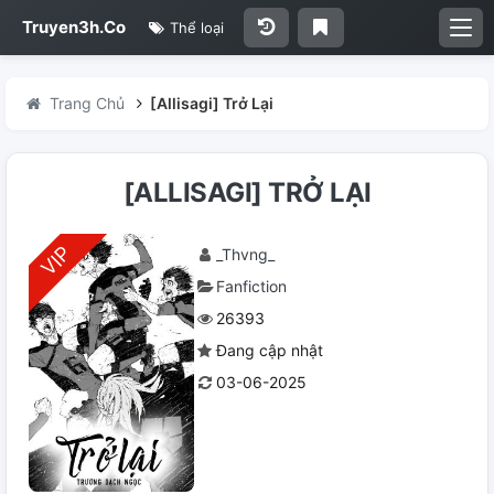
Truyen3h.Co
Thể loại
Trang Chủ
[Allisagi] Trở Lại
[ALLISAGI] TRỞ LẠI
_Thvng_
Fanfiction
26393
Đang cập nhật
03-06-2025