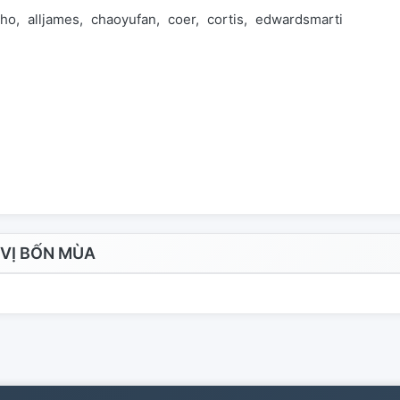
nho
alljames
chaoyufan
coer
cortis
edwardsmartin
eoms
VỊ BỐN MÙA