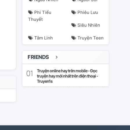
eonghyeon
jameschao
kimjuhoon
Phi Tiểu
Phiêu Lưu
Thuyết
Siêu Nhiên
Tâm Linh
Truyện Teen
FRIENDS
Truyện online hay trên mobile - Đọc
truyện hay mới nhất trên điện thoại -
Truyen1s