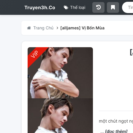
Truyen3h.Co
Thể loại
Trang Chủ
[alljames] Vị Bốn Mùa
một chút ngọt n
[đọc thêm]