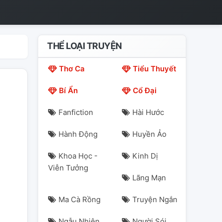
THỂ LOẠI TRUYỆN
Thơ Ca
Tiểu Thuyết
Bí Ẩn
Cổ Đại
Fanfiction
Hài Hước
Hành Động
Huyền Ảo
Khoa Học -
Kinh Dị
Viễn Tưởng
Lãng Mạn
Ma Cà Rồng
Truyện Ngắn
Ngẫu Nhiên
Người Sói