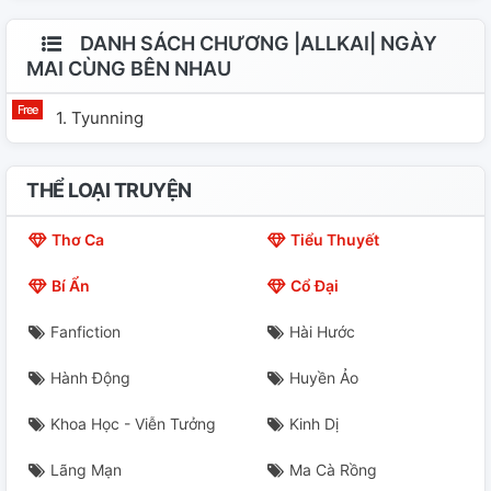
DANH SÁCH CHƯƠNG |ALLKAI| NGÀY
MAI CÙNG BÊN NHAU
1. Tyunning
THỂ LOẠI TRUYỆN
Thơ Ca
Tiểu Thuyết
Bí Ẩn
Cổ Đại
Fanfiction
Hài Hước
Hành Động
Huyền Ảo
Khoa Học - Viễn Tưởng
Kinh Dị
Lãng Mạn
Ma Cà Rồng