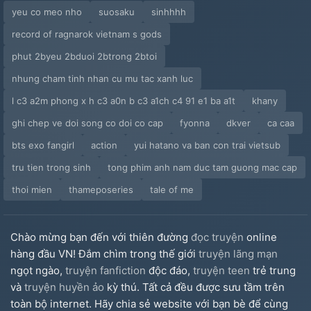
yeu co meo nho
suosaku
sinhhhh
record of ragnarok vietnam s gods
phut 2byeu 2bduoi 2btrong 2btoi
nhung cham tinh nhan cu mu tac xanh luc
l c3 a2m phong x h c3 a0n b c3 a1ch c4 91 e1 ba a1t
khany
ghi chep ve doi song co doi co cap
fyonna
dkver
ca caa
bts exo fangirl
action
yui hatano va ban con trai vietsub
tru tien trong sinh
tong phim anh nam duc tam guong mac cap
thoi mien
thameposeries
tale of me
Chào mừng bạn đến với thiên đường
đọc truyện
online
hàng đầu VN! Đắm chìm trong thế giới
truyện lãng mạn
ngọt ngào,
truyện fanfiction
độc đáo,
truyện teen
trẻ trung
và
truyện huyền ảo
kỳ thú. Tất cả đều được sưu tầm trên
toàn bộ internet. Hãy chia sẻ website với bạn bè để cùng