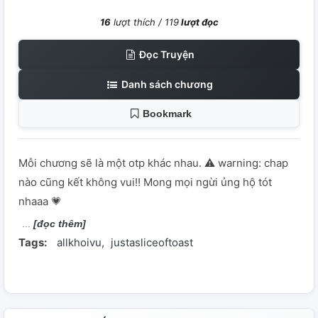
16
lượt thích /
119
lượt đọc
Đọc Truyện
Danh sách chương
Bookmark
Mỗi chương sẽ là một otp khác nhau. ⚠️ warning: chap
nào cũng kết không vui!! Mong mọi ngừi ủng hộ tót
nhaaa 💗
[đọc thêm]
Tags:
allkhoivu
justasliceoftoast