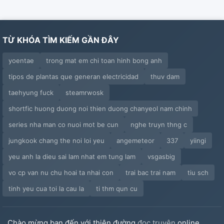
TỪ KHÓA TÌM KIẾM GẦN ĐÂY
yoentae
trong mat em chi toan hinh bong anh
tipos de plantas que generan electricidad
thuv dam
taehyung fuck
steamrwosk
shortfic huong duong noi thien duong chanyeol nam chinh
series nha man co nuoi mot be cun
nghe truyn thng c
jungkook chang the noi loi yeu
angemeteor
337
yiingi
yeu anh la dieu sai lam nhat em tung lam
vsgasbig
vo cp van nu chu hoai ta nhai con
trai bac trai nam
tiu sch
tinh yeu cua toi la cau la
ti thm qun cu
Chào mừng bạn đến với thiên đường
đọc truyện
online