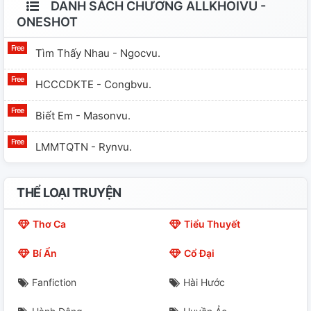
DANH SÁCH CHƯƠNG ALLKHOIVU -
ONESHOT
Tìm Thấy Nhau - Ngocvu.
HCCCDKTE - Congbvu.
Biết Em - Masonvu.
LMMTQTN - Rynvu.
THỂ LOẠI TRUYỆN
Thơ Ca
Tiểu Thuyết
Bí Ẩn
Cổ Đại
Fanfiction
Hài Hước