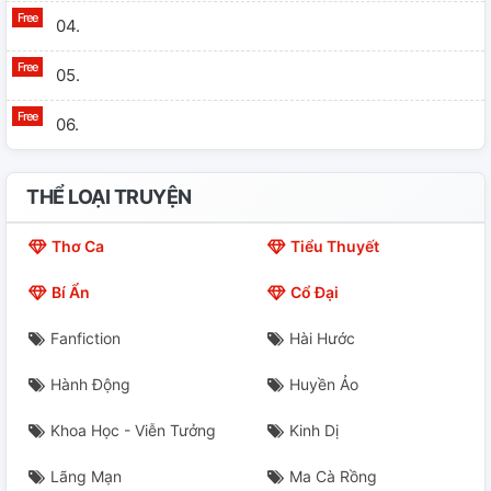
04.
05.
06.
THỂ LOẠI TRUYỆN
Thơ Ca
Tiểu Thuyết
Bí Ẩn
Cổ Đại
Fanfiction
Hài Hước
Hành Động
Huyền Ảo
Khoa Học - Viễn Tưởng
Kinh Dị
Lãng Mạn
Ma Cà Rồng