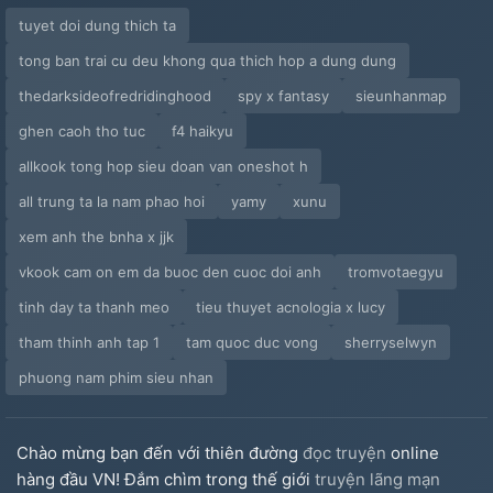
tuyet doi dung thich ta
tong ban trai cu deu khong qua thich hop a dung dung
thedarksideofredridinghood
spy x fantasy
sieunhanmap
ghen caoh tho tuc
f4 haikyu
allkook tong hop sieu doan van oneshot h
all trung ta la nam phao hoi
yamy
xunu
xem anh the bnha x jjk
vkook cam on em da buoc den cuoc doi anh
tromvotaegyu
tinh day ta thanh meo
tieu thuyet acnologia x lucy
tham thinh anh tap 1
tam quoc duc vong
sherryselwyn
phuong nam phim sieu nhan
Chào mừng bạn đến với thiên đường
đọc truyện
online
hàng đầu VN! Đắm chìm trong thế giới
truyện lãng mạn