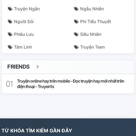
Truyện Ngắn
Ngẫu Nhiên
Người Sói
Phi Tiểu Thuyết
Phiêu Lưu
Siêu Nhiên
Tâm Linh
Truyện Teen
FRIENDS
Truyện online hay trên mobile - Đọc truyện hay mới nhất trên
điện thoại - Truyen1s
TỪ KHÓA TÌM KIẾM GẦN ĐÂY