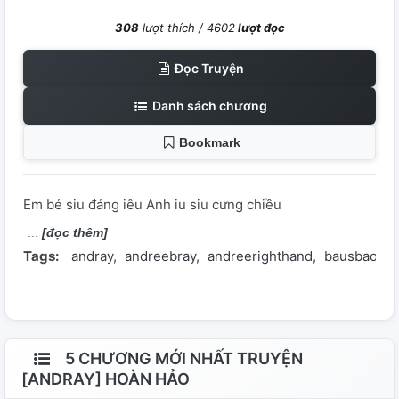
308
lượt thích /
4602
lượt đọc
Đọc Truyện
Danh sách chương
Bookmark
Em bé siu đáng iêu Anh iu siu cưng chiều
[đọc thêm]
Tags:
andray
andreebray
andreerighthand
bausbao
b
5 CHƯƠNG MỚI NHẤT TRUYỆN
[ANDRAY] HOÀN HẢO