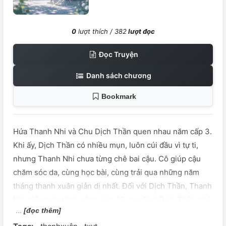
0
lượt thích /
382
lượt đọc
Đọc Truyện
Danh sách chương
Bookmark
Hứa Thanh Nhi và Chu Dịch Thần quen nhau năm cấp 3.
Khi ấy, Dịch Thần có nhiều mụn, luôn cúi đầu vì tự ti,
nhưng Thanh Nhi chưa từng chê bai cậu. Cô giúp cậu
chăm sóc da, cùng học bài, cùng trải qua những năm
tháng thanh xuân giản dị nhất. Đối với Dịch Thần, Thanh
Nhi giống như ánh sáng. Lớp 12, gia đình Dịch Thần phá
[đọc thêm]
sản. Cũng trong năm ấy, Tạ Cảnh Du chuyển đến trường