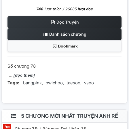
748
lượt thích /
26085
lượt đọc
Đọc Truyện
Danh sách chương
Bookmark
Số chương 78
[đọc thêm]
Tags:
bangpink
bwichoo
taesoo
vsoo
5 CHƯƠNG MỚI NHẤT TRUYỆN ANH RỂ
Chương 75: Nữ Vương Đại Nhân (h)