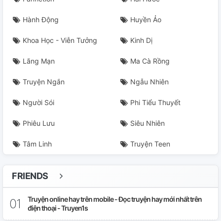
Chương 25 : Lên Lầu (h)
Hành Động
Huyền Ảo
Chương 26: Đi Vào (h)
Khoa Học - Viễn Tưởng
Kinh Dị
Chương 27: Hung Hăng " Yêu" (h)
Lãng Mạn
Ma Cà Rồng
Chương 28 : Chỉ Có Em (h)
Truyện Ngắn
Ngẫu Nhiên
Chương 29:Thêm Lần Nữa(h)
Người Sói
Phi Tiểu Thuyết
Phiêu Lưu
Siêu Nhiên
Chương 30: Yêu Lần Nữa (h)
Tâm Linh
Truyện Teen
Chương 31: Xuất Vào Trong (h)
Chương 32: Giấy Ghi Chú Trong Quyển Sách
FRIENDS
Chương 33: Kẻ Quấy Rối
Truyện online hay trên mobile - Đọc truyện hay mới nhất trên
điện thoại - Truyen1s
Chương 34: Jisoo Rời Đi