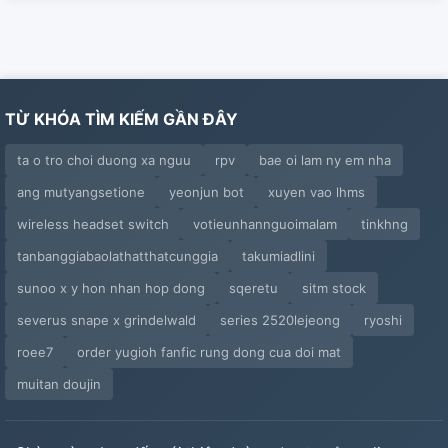
Chương 35: Tình Xưa Chuyện Cũ
Chương 36: Đi Dạo
TỪ KHÓA TÌM KIẾM GẦN ĐÂY
Chương 37: Chị, Nhường Anh Rể Cho Em!
ta o tro choi duong xa nguu
rpv
bae oi lam ny em nha
Chương 38: Hóa Ra Chỉ Là Trêu Đùa
ang mutyangsetione
yeonjun bot
xuyen vao lhms
Chương 39: Xin Xăm
wireless headset switch
votieunhannguoimalam
tinkhng
Chương 40: Thiên Duyên Tiền Định
tanbanggiabaolathatthatcunggia
takumiadlini
sunoo x y hon nhan hop dong
sqeretu
sitm stock
Chương 41: Làm Càn Nơi Thanh Tịnh
severus snape x grindelwald
series 2520lejeong
ryoshi
Chương 42: Trầm Luân Nơi Thanh Tịnh (h)
roee7
order yugioh fanfic rung dong cua doi mat
muitan doujin
Chương 43: Làm Càn Nơi Thanh Tịnh (h)
Chương 44: Bắn Vào Trong (h)