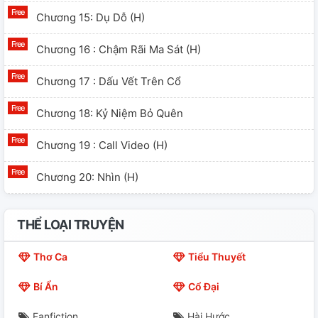
Chương 15: Dụ Dỗ (h)
Chương 16 : Chậm Rãi Ma Sát (h)
Chương 17 : Dấu Vết Trên Cổ
Chương 18: Kỷ Niệm Bỏ Quên
Chương 19 : Call Video (h)
Chương 20: Nhìn (h)
Chương 21: Kim Taehyung Tự An Ủi (h)
THỂ LOẠI TRUYỆN
Chương 22: Cảnh Cáo
Thơ Ca
Tiểu Thuyết
Chương 23 : Kim Taehyung,chúng Ta Làm Đi
Bí Ẩn
Cổ Đại
Chương 24: Hôn Môi (h)
Fanfiction
Hài Hước