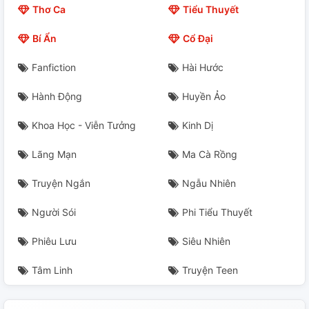
Thơ Ca
Tiểu Thuyết
Chap 23
Bí Ẩn
Cổ Đại
Chap 24
Fanfiction
Hài Hước
Chap 25
Hành Động
Huyền Ảo
Chap 26
Khoa Học - Viễn Tưởng
Kinh Dị
THÔNG BÁO NHỎ THÔI
Lãng Mạn
Ma Cà Rồng
Chap 27
Truyện Ngắn
Ngẫu Nhiên
Chap 28
Người Sói
Phi Tiểu Thuyết
Phiêu Lưu
Siêu Nhiên
Chap 29
Tâm Linh
Truyện Teen
Chap 30
Chap 31