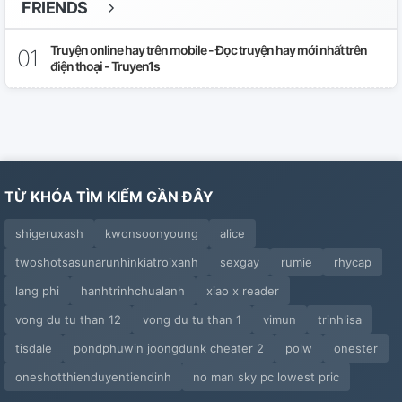
FRIENDS
Chap 32
Truyện online hay trên mobile - Đọc truyện hay mới nhất trên
điện thoại - Truyen1s
Chap 33
Chap 34
Chap 35
TỪ KHÓA TÌM KIẾM GẦN ĐÂY
Chap 36
shigeruxash
kwonsoonyoung
alice
Chap 37
twoshotsasunarunhinkiatroixanh
sexgay
rumie
rhycap
Chap 38
lang phi
hanhtrinhchualanh
xiao x reader
Chap 39
vong du tu than 12
vong du tu than 1
vimun
trinhlisa
tisdale
pondphuwin joongdunk cheater 2
polw
onester
Chap 40
oneshotthienduyentiendinh
no man sky pc lowest pric
Chap 41