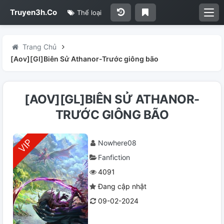
Truyen3h.Co
Thể loại
Trang Chủ
[Aov][Gl]Biên Sử Athanor-Trước giông bão
[AOV][GL]BIÊN SỬ ATHANOR-
TRƯỚC GIÔNG BÃO
Nowhere08
Fanfiction
4091
Đang cập nhật
09-02-2024