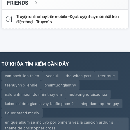
FRIENDS
Chương 30:Quần Long Hồi Hai
Truyện online hay trên mobile - Đọc truyện hay mới nhất trên
điện thoại - Truyen1s
Ngoại Truyện: Tàn Tích
Chương 31:Quần Long Hồi Ba
Chương 32:Quần Long Hồi Cuối
TỪ KHÓA TÌM KIẾM GẦN ĐÂY
Chương 33:Hạ Màn
van hach lien thien
vaesull
the witch part
teeriroue
Chương 34:Truyện Phiếm Ở Cánh Rừng
taehuynh x jennie
phamtuonglanthy
Chương 35: Kiếm Tìm
nalu anh muon dc nhin thay em
motvonghoroisaonua
Chương 36:Thời Đại Cũ
kaiao chi don gian la vay fanfic phan 2
hiep dam tap the gay
figuer stand mr diy
Chương 37: Du Ngoạn
en que album se incluyo por primera vez la cancion arthur s
theme de christopher cross
Chương 38: Vô Tình