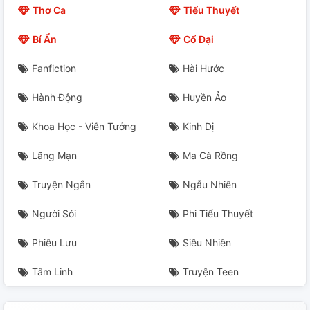
Thơ Ca
Tiểu Thuyết
Chương 20:Tiến Đô
Bí Ẩn
Cổ Đại
Chương 21: Mở Trận
Fanfiction
Hài Hước
Chương 22: Chạy Quân
Hành Động
Huyền Ảo
Chương 23: Kí Ức
Khoa Học - Viễn Tưởng
Kinh Dị
Chương 24: Đối Chiến
Lãng Mạn
Ma Cà Rồng
Chương 25: Hoàng Hôn
Truyện Ngắn
Ngẫu Nhiên
Chương 26: Vị Hoàng Tử Không Được Chấp Thuận
Người Sói
Phi Tiểu Thuyết
Phiêu Lưu
Siêu Nhiên
Chương 27:Long Mật
Tâm Linh
Truyện Teen
Chương 28: Nguyên Nhân
Chương 29: Quần Long Hồi Một