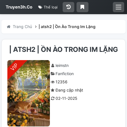
Truyen3h.Co
Thể loại
Trang Chủ
| atsh2 | Ồn Ào Trong Im Lặng
| ATSH2 | ỒN ÀO TRONG IM LẶNG
leimstn
Fanfiction
12356
Đang cập nhật
02-11-2025