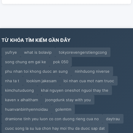
TỪ KHÓA TÌM KIẾM GẦN ĐÂY
yufrye
what is bolavip
tokyorevengerstiengcong
song chung em gai ke
pok 050
phu nhan toi khong duoc an sung
ninhduong niverse
nha ta t
lookism jakesam
loi nhan cua mot nam truoc
kimchutuduong
khai nguyen oneshot nguoi thay the
kaven x alhaitham
joongdunk stay with you
huanvanbinhyennoidau
golemtm
dramione tinh yeu luon co con duong rieng cua no
daytrau
cuoc song la su lua chon hay moi thu da duoc sap dat