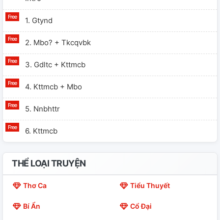
1. Gtynd
2. Mbo? + Tkcqvbk
3. Gdltc + Kttmcb
4. Kttmcb + Mbo
5. Nnbhttr
6. Kttmcb
THỂ LOẠI TRUYỆN
Thơ Ca
Tiểu Thuyết
Bí Ẩn
Cổ Đại