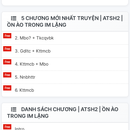
5 CHƯƠNG MỚI NHẤT TRUYỆN | ATSH2 |
ỒN ÀO TRONG IM LẶNG
2. Mbo? + Tkcqvbk
3. Gdltc + Kttmcb
4. Kttmcb + Mbo
5. Nnbhttr
6. Kttmcb
DANH SÁCH CHƯƠNG | ATSH2 | ỒN ÀO
TRONG IM LẶNG
Intro