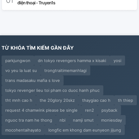
điện thoại - Truyen1s
TỪ KHÓA TÌM KIẾM GẦN ĐÂY
parkjungwon
dn tokyo revengers hamma x kisaki
yosi
vo yeu la luat su
trongtraitimemanhlagi
trans madasaku mafia s love
tokyo revenger lieu toi pham co duoc hanh phuc
tht mnh cao h
the 20glory 20skz
thaygiao cao h
th thiep
request 4 chamwink please be single
ren2
psyback
nguoc tra nam he thong
nbi
namji smut
moniesday
mocohentaihayato
longfic em khong dam eunyeon jijung