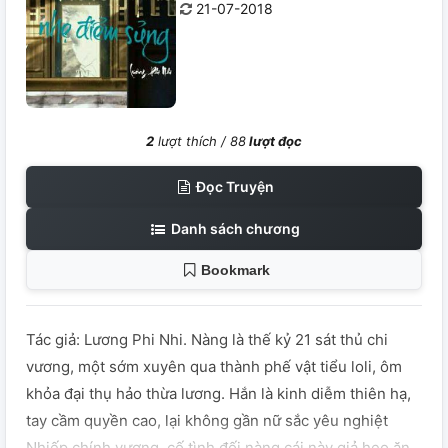
21-07-2018
2
lượt thích /
88
lượt đọc
Đọc Truyện
Danh sách chương
Bookmark
Tác giả: Lương Phi Nhi. Nàng là thế kỷ 21 sát thủ chi
vương, một sớm xuyên qua thành phế vật tiểu loli, ôm
khỏa đại thụ hảo thừa lương. Hắn là kinh diễm thiên hạ,
tay cầm quyền cao, lại không gần nữ sắc yêu nghiệt
Nhiếp chính vương, cố tình đối nàng cái này giả heo ăn