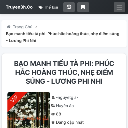
Truyen3h.Co
Thể loại
Trang Chủ
Bạo manh tiểu tà phi: Phúc hắc hoàng thúc, nhẹ điểm sủng
- Lương Phi Nhi
BẠO MANH TIỂU TÀ PHI: PHÚC
HẮC HOÀNG THÚC, NHẸ ĐIỂM
SỦNG - LƯƠNG PHI NHI
-nguyetgia-
Huyền ảo
88
Đang cập nhật