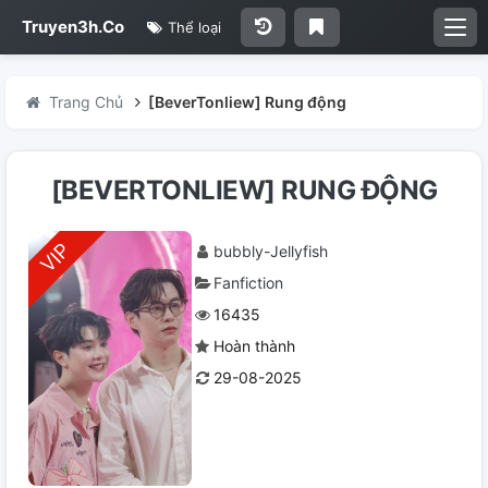
Truyen3h.Co
Thể loại
Trang Chủ
[BeverTonliew] Rung động
[BEVERTONLIEW] RUNG ĐỘNG
bubbly-Jellyfish
Fanfiction
16435
Hoàn thành
29-08-2025