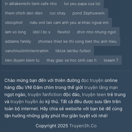
tr alltakemichi tiem cafe nho
toi yeu papa cua toi
them chich den dien
ruc chay
pond 2bphuwwin
obocphot
nalu onii tan cam anh yeu ai khac ngoai em
lam vo long
idol l bc s
flexitol
dtvn nho nhung ngot
addams family
zhomes thiet ke thi cong biet thu anh hieu
vanchivutinhtrientraitim
tiktok latribu futbol
tien duyen kiem tu
thay giao va hoc sinh cao h
teaam 7
Chào mừng bạn đến với thiên đường
đọc truyện
online
hàng đầu VN! Đắm chìm trong thế giới
truyện lãng mạn
ngọt ngào,
truyện fanfiction
độc đáo,
truyện teen
trẻ trung
và
truyện huyền ảo
kỳ thú. Tất cả đều được sưu tầm trên
toàn bộ internet. Hãy chia sẻ website với bạn bè để cùng
tận hưởng những giây phút thư giãn tuyệt vời nhé!
Copyright
2025
Truyen3h.Co