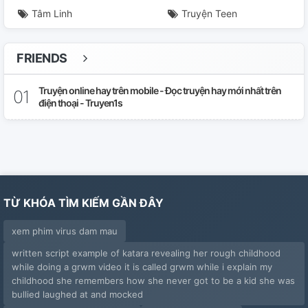
Tâm Linh
Truyện Teen
FRIENDS
Truyện online hay trên mobile - Đọc truyện hay mới nhất trên
điện thoại - Truyen1s
TỪ KHÓA TÌM KIẾM GẦN ĐÂY
xem phim virus dam mau
written script example of katara revealing her rough childhood
while doing a grwm video it is called grwm while i explain my
childhood she remembers how she never got to be a kid she was
bullied laughed at and mocked