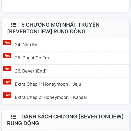
lòng không reup ở bất kỳ đâu nhé 🫶 3. Đây là lần đầu
tiên mình viết fanfic, nếu có góp ý gì thì nhẹ nhàng thôi
nha. Nếu thấy câu từ của mình giống với một tác phẩm
5 CHƯƠNG MỚI NHẤT TRUYỆN
nào khác, đừng phốt vội, hãy báo với mình, mình sẽ ẩn
[BEVERTONLIEW] RUNG ĐỘNG
truyện ngay lập tức. 🙇‍♀️🙇‍♀️🙇‍♀️
24. Nhớ Em
25. Pochi Có Em
26. Bever (End)
Extra Chap 1: Honeymoon - Jeju
Extra Chap 2: Honeymoon - Kansai
DANH SÁCH CHƯƠNG [BEVERTONLIEW]
RUNG ĐỘNG