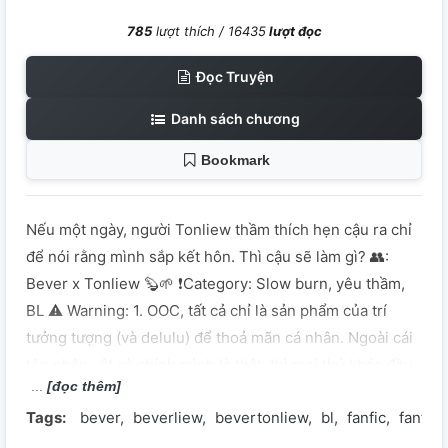
785
lượt thích /
16435
lượt đọc
Đọc Truyện
Danh sách chương
Bookmark
Nếu một ngày, người Tonliew thầm thích hẹn cậu ra chỉ
để nói rằng mình sắp kết hôn. Thì cậu sẽ làm gì? 👥:
Bever x Tonliew 🦫🌱 ❗️Category: Slow burn, yêu thầm,
BL ⚠️ Warning: 1. OOC, tất cả chỉ là sản phẩm của trí
tưởng tượng (và delulu) để thoả mãn cá nhân. Ngoài cái
tên nhân vật và chính mình là thật, thì mọi thứ khác đều
[đọc thêm]
không có thật. 2. Truyện là thành quả của sự hợp tác
Tags:
bever
beverliew
bevertonliew
bl
fanfic
fanfict
chặt chẽ giữa mình (ý tưởng, cốt truyện, tình huống) và
Chat GPT (trau chuốt câu từ, check chính tả) nên vui