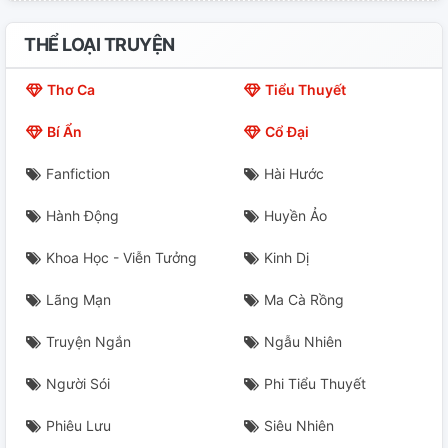
21. Tâm Bão
THỂ LOẠI TRUYỆN
22. Bí Mật Bật Mí
Thơ Ca
Tiểu Thuyết
23. Tại Sao?
Bí Ẩn
Cổ Đại
24. Nhớ Em
Fanfiction
Hài Hước
25. Pochi Có Em
Hành Động
Huyền Ảo
26. Bever (End)
Khoa Học - Viễn Tưởng
Kinh Dị
Extra Chap 1: Honeymoon - Jeju
Lãng Mạn
Ma Cà Rồng
Extra Chap 2: Honeymoon - Kansai
Truyện Ngắn
Ngẫu Nhiên
Người Sói
Phi Tiểu Thuyết
Phiêu Lưu
Siêu Nhiên