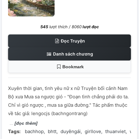
545
lượt thích /
8060
lượt đọc
Đọc Truyện
Danh sách chương
Bookmark
Xuyên thời gian, tình yêu nữ x nữ Truyện bối cảnh Nam
Bộ xưa Mưa sa ngược gió - "Đoạn tình chẳng phải do ta.
Chỉ vì gió ngược , mưa sa giữa đường." Tác phẩm thuộc
về tác giả: lengocjs (bachngontrang)
[đọc thêm]
Tags:
bachhop
bhtt
duyêngái
girllove
thuanviet
wlw