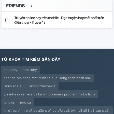
FRIENDS
Truyện online hay trên mobile - Đọc truyện hay mới nhất trên
điện thoại - Truyen1s
TỪ KHÓA TÌM KIẾM GẦN ĐÂY
thuuncy
tho ruby
tan the om hang mot minh ta nuoi song toan nhan loai
soim aoe a i
simplominsoekie
piranha ip kamera ba ka bir ip kamera program na ba lama
ongxa
ngo sa
m e1 ba a1nh b e1 ba a3o c e1 bb a7a t c3 b4i l c3 a0 li c3 aau c c6