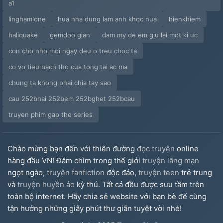
a1
linghamlone
hua nha dung lam anh khoc nua
hienkhiem
haliquake
gemdoo gian
dam my de em giu lai mot ki uc
con cho nho moi ngay deu o treu choc ta
co vo tieu bach tho cua tong tai ac ma
chung ta khong phai chia tay sao
cau 252bhai 252bem 252bghet 252bcau
truyen phim gap the series
Chào mừng bạn đến với thiên đường
đọc truyện
online
hàng đầu VN! Đắm chìm trong thế giới
truyện lãng mạn
ngọt ngào,
truyện fanfiction
độc đáo,
truyện teen
trẻ trung
và
truyện huyền ảo
kỳ thú. Tất cả đều được sưu tầm trên
toàn bộ internet. Hãy chia sẻ website với bạn bè để cùng
tận hưởng những giây phút thư giãn tuyệt vời nhé!