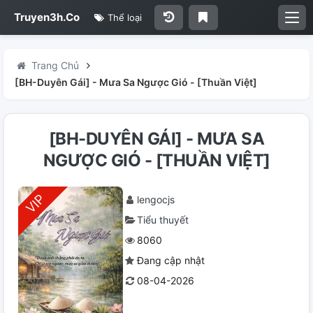
Truyen3h.Co
Thể loại
Trang Chủ
[BH-Duyên Gái] - Mưa Sa Ngược Gió - [Thuần Việt]
[BH-DUYÊN GÁI] - MƯA SA
NGƯỢC GIÓ - [THUẦN VIỆT]
lengocjs
Tiểu thuyết
8060
Đang cập nhật
08-04-2026