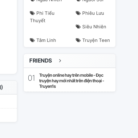
Phi Tiểu
Phiêu Lưu
Thuyết
Siêu Nhiên
Tâm Linh
Truyện Teen
ieu
tỷ
yuri
FRIENDS
Truyện online hay trên mobile - Đọc
truyện hay mới nhất trên điện thoại -
Truyen1s
)