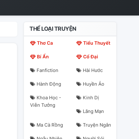
THỂ LOẠI TRUYỆN
Thơ Ca
Tiểu Thuyết
Bí Ẩn
Cổ Đại
Fanfiction
Hài Hước
Hành Động
Huyền Ảo
Khoa Học -
Kinh Dị
Viễn Tưởng
Lãng Mạn
Ma Cà Rồng
Truyện Ngắn
Ngẫu Nhiên
Người Sói