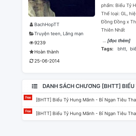
phẩm: Biểu Tỷ H
Thể loại: GL, hi
Đồng Đồng x Th
BachHopTT
Thiên Nhất
Truyện teen
Lãng mạn
[đọc thêm]
9239
Tags:
bhtt
bi
Hoàn thành
25-06-2014
DANH SÁCH CHƯƠNG [BHTT] BIỂU 
[BHTT] Biểu Tỷ Hung Mãnh - Bỉ Ngạn Tiêu Tha
[BHTT] Biểu Tỷ Hung Mãnh - Bỉ Ngạn Tiêu Tha