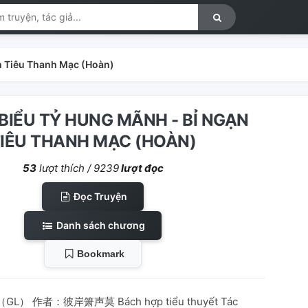
n Tiêu Thanh Mạc (Hoàn)
 BIỂU TỶ HUNG MÃNH - BỈ NGẠN
IÊU THANH MẠC (HOÀN)
53
lượt thích /
9239
lượt đọc
Đọc Truyện
Danh sách chương
Bookmark
） 作者：彼岸箫声莫 Bách hợp tiểu thuyết Tác