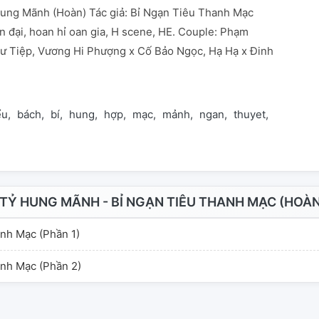
ung Mãnh (Hoàn) Tác giả: Bỉ Ngạn Tiêu Thanh Mạc
ện đại, hoan hỉ oan gia, H scene, HE. Couple: Phạm
ư Tiệp, Vương Hi Phượng x Cố Bảo Ngọc, Hạ Hạ x Đinh
ểu
bách
bí
hung
hợp
mạc
mảnh
ngan
thuyet
thành
t
TỶ HUNG MÃNH - BỈ NGẠN TIÊU THANH MẠC (HOÀN
nh Mạc (Phần 1)
nh Mạc (Phần 2)