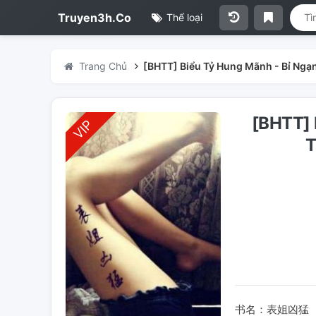
Truyen3h.Co
Thể loại
Trang Chủ
[BHTT] Biểu Tỷ Hung Mãnh - Bỉ Ngạ
[BHTT]
T
书名：表姐凶猛 （GL