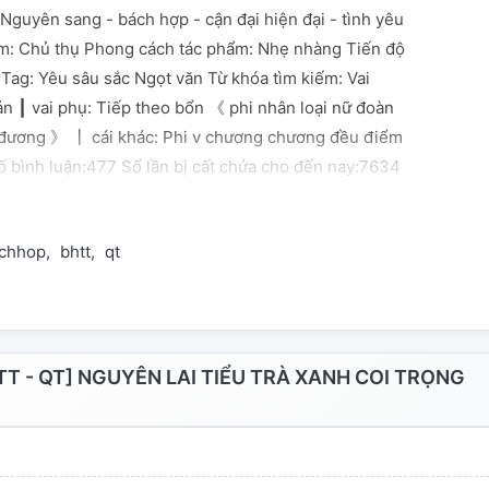
 Nguyên sang - bách hợp - cận đại hiện đại - tình yêu
ẩm: Chủ thụ Phong cách tác phẩm: Nhẹ nhàng Tiến độ
 Tag: Yêu sâu sắc Ngọt văn Từ khóa tìm kiếm: Vai
ản ┃ vai phụ: Tiếp theo bổn 《 phi nhân loại nữ đoàn
đương 》 ┃ cái khác: Phi v chương chương đều điểm
ố bình luận:477 Số lần bị cất chứa cho đến nay:7634
h dưỡng dịch:4000 Văn chương tích phân: 109,186,560
chhop
bhtt
qt
T - QT] NGUYÊN LAI TIỂU TRÀ XANH COI TRỌNG