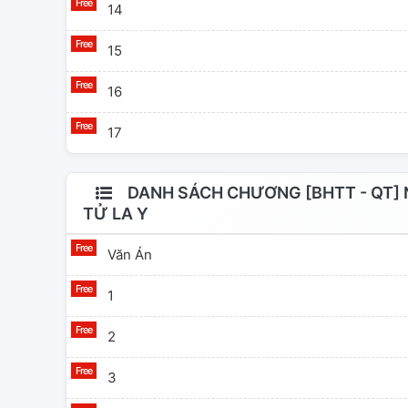
14
15
16
17
DANH SÁCH CHƯƠNG [BHTT - QT] N
TỬ LA Y
Văn Án
1
2
3