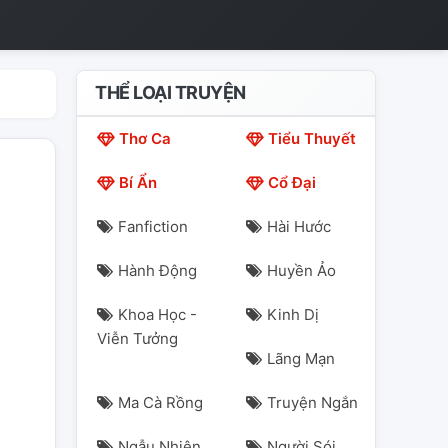
THỂ LOẠI TRUYỆN
Thơ Ca
Tiểu Thuyết
Bí Ẩn
Cổ Đại
Fanfiction
Hài Hước
Hành Động
Huyền Ảo
Khoa Học -
Kinh Dị
Viễn Tưởng
Lãng Mạn
Ma Cà Rồng
Truyện Ngắn
Ngẫu Nhiên
Người Sói