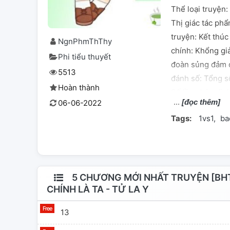
Thể loại truyện:
Thị giác tác ph
truyện: Kết thúc
NgnPhmThThy
chính: Khổng gi
Phi tiểu thuyết
đoàn sủng đảm 
5513
đánh số: Tổng s
Hoàn thành
Số lần nhận din
[đọc thêm]
06-06-2022
Tags:
1vs1
ba
5 CHƯƠNG MỚI NHẤT TRUYỆN [BHT
CHÍNH LÀ TA - TỬ LA Y
13