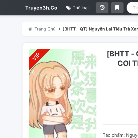
Truyen3h.Co
Thể loại
Trang Chủ
[BHTT - QT] Nguyên Lai Tiểu Trà Xan
[BHTT -
COI T
Tác phẩm: Nguyên