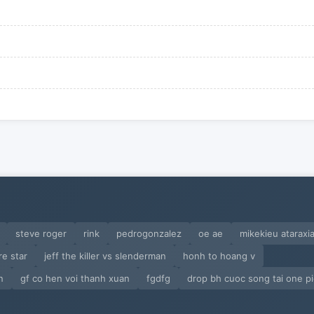
steve roger
rink
pedrogonzalez
oe ae
mikekieu ataraxi
re star
jeff the killer vs slenderman
honh to hoang v
n
gf co hen voi thanh xuan
fgdfg
drop bh cuoc song tai one p