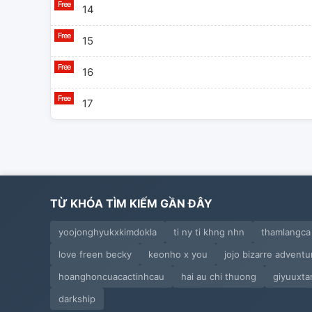
14
15
16
17
TỪ KHÓA TÌM KIẾM GẦN ĐÂY
yoojonghyukxkimdokla
ti ny ti khng nhn
thamlangca
love freen becky
keonho x you
jojo bizarre adventu
hoanghoncuacactinhcau
hai au chi thuong
giyuuxta
darkship