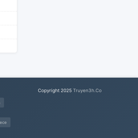
Copyright
2025
Truyen3h.Co
a
iece