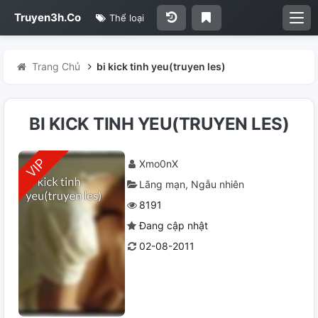
Truyen3h.Co
Thể loại
Trang Chủ
bi kick tinh yeu(truyen les)
BI KICK TINH YEU(TRUYEN LES)
Xmo0nX
Lãng mạn
Ngẫu nhiên
8191
Đang cập nhật
02-08-2011