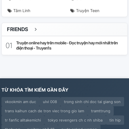
Tâm Linh
Truyện Teen
FRIENDS
Truyện online hay trên mobile - Đọc truyện hay mới nhất trên
điện thoại - Truyen1s
TỪ KHÓA TÌM KIẾM GẦN ĐÂY
vkookmin am duc
ulvi 008
trong sinh chi doc tai giang son
trans kaihun cach de tron viec trong gio lam
tramttrung
tr fanfic alltakemichi
tokyo revengers ch c nh shiba
tin hip