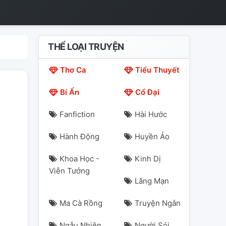
THỂ LOẠI TRUYỆN
Thơ Ca
Tiểu Thuyết
Bí Ẩn
Cổ Đại
Fanfiction
Hài Hước
Hành Động
Huyền Ảo
Khoa Học -
Kinh Dị
Viễn Tưởng
Lãng Mạn
Ma Cà Rồng
Truyện Ngắn
Ngẫu Nhiên
Người Sói