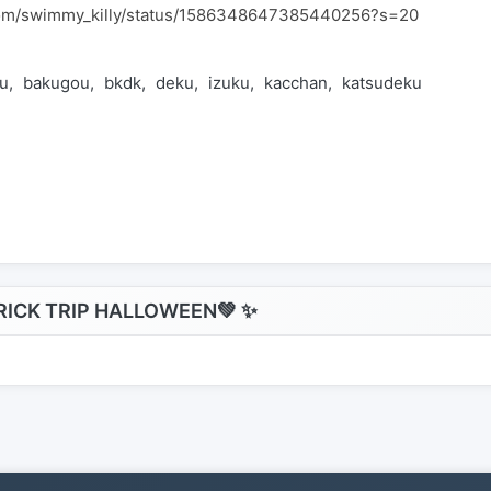
r.com/swimmy_killy/status/1586348647385440256?s=20
u
bakugou
bkdk
deku
izuku
kacchan
katsudeku
katsuki
ICK TRIP HALLOWEEN💚 ✨