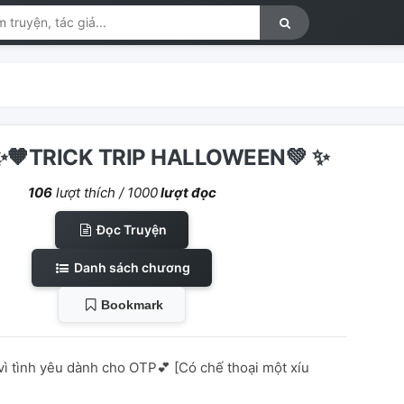
✨🧡TRICK TRIP HALLOWEEN💚 ✨
106
lượt thích /
1000
lượt đọc
Đọc Truyện
Danh sách chương
Bookmark
vì tình yêu dành cho OTP💕 [Có chế thoại một xíu