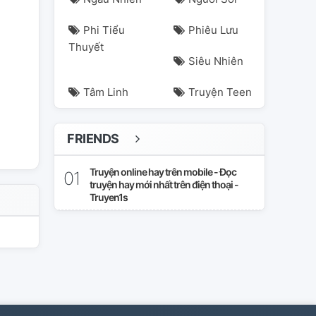
Phi Tiểu
Phiêu Lưu
Thuyết
ktdk
midoriya
Siêu Nhiên
Tâm Linh
Truyện Teen
FRIENDS
Truyện online hay trên mobile - Đọc
truyện hay mới nhất trên điện thoại -
Truyen1s