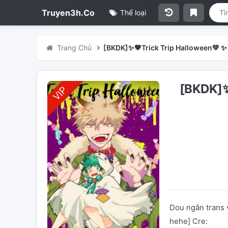
Truyen3h.Co
Thể loại
Trang Chủ
[BKDK]✨🧡Trick Trip Halloween💚 ✨
[BKDK]
Dou ngắn trans 
hehe] Cre: