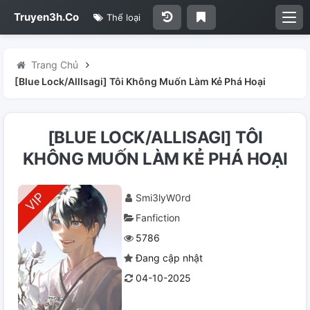
Truyen3h.Co
Thể loại
Trang Chủ
[Blue Lock/AllIsagi] Tôi Không Muốn Làm Kẻ Phá Hoại
[BLUE LOCK/ALLISAGI] TÔI
KHÔNG MUỐN LÀM KẺ PHÁ HOẠI
Smi3lyW0rd
Fanfiction
5786
Đang cập nhật
04-10-2025