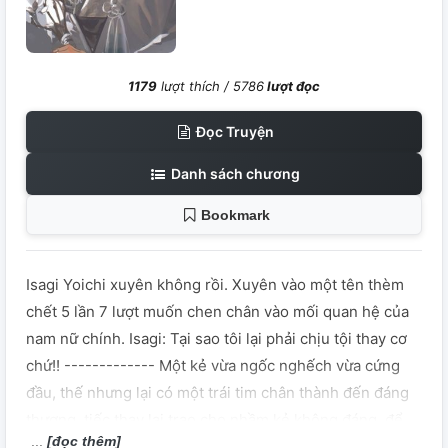
1179
lượt thích /
5786
lượt đọc
Đọc Truyện
Danh sách chương
Bookmark
Isagi Yoichi xuyên không rồi. Xuyên vào một tên thèm
chết 5 lần 7 lượt muốn chen chân vào mối quan hệ của
nam nữ chính. Isagi: Tại sao tôi lại phải chịu tội thay cơ
chứ!! ------------- Một kẻ vừa ngốc nghếch vừa cứng
đầu, thế nhưng lại có một trái tim chân thành đến đáng
thương, tiếc thay lại trao cho nhầm kẻ không đáng, để
[đọc thêm]
rồi phải nhận lấy cái kết đau đớn mà đáng lẽ y không