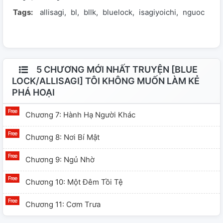
Tags:
allisagi
bl
bllk
bluelock
isagiyoichi
nguoc
nên phải chịu. Yoichi không đến để trả thù, cậu đến để
giúp nguyên thân có được cuộc sống tốt đẹp mà y xứng
đáng phải có được từ lâu.
5 CHƯƠNG MỚI NHẤT TRUYỆN [BLUE
LOCK/ALLISAGI] TÔI KHÔNG MUỐN LÀM KẺ
PHÁ HOẠI
Chương 7: Hành Hạ Người Khác
Chương 8: Nơi Bí Mật
Chương 9: Ngủ Nhờ
Chương 10: Một Đêm Tồi Tệ
Chương 11: Cơm Trưa