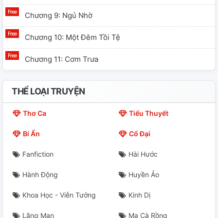
Chương 9: Ngủ Nhờ
Chương 10: Một Đêm Tồi Tệ
Chương 11: Cơm Trưa
THỂ LOẠI TRUYỆN
Thơ Ca
Tiểu Thuyết
Bí Ẩn
Cổ Đại
Fanfiction
Hài Hước
Hành Động
Huyền Ảo
Khoa Học - Viễn Tưởng
Kinh Dị
Lãng Mạn
Ma Cà Rồng