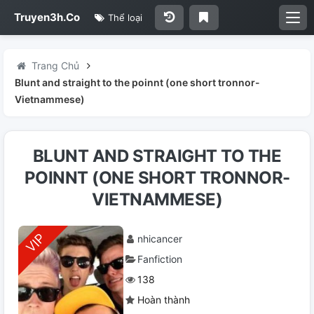
Truyen3h.Co
Thể loại
Trang Chủ
Blunt and straight to the poinnt (one short tronnor-
Vietnammese)
BLUNT AND STRAIGHT TO THE
POINNT (ONE SHORT TRONNOR-
VIETNAMMESE)
nhicancer
Fanfiction
138
Hoàn thành