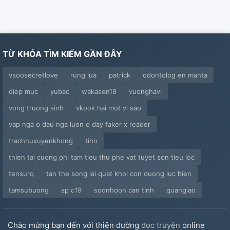
TỪ KHÓA TÌM KIẾM GẦN ĐÂY
vsoosecretlove
rung lua
patrick
odontolog en manta
diep muc
yubac
wakasen18
vuonghavi
vong truong sinh
vkook hai mot vi sao
vap nga o dau nga luon o day faker x reader
trachnuxuyenkhong
tihn
thien tai cuong phi tam tieu thu phe vat tuyet son tieu loc
tensurq
tan the song lai quat khoi con duong luc hien
tamsubuong
sp c19
soonhoon can tinh
quangiao
Chào mừng bạn đến với thiên đường
đọc truyện
online