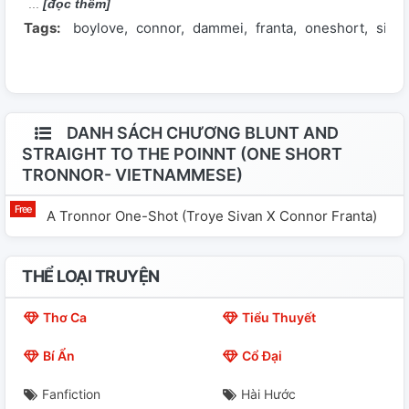
[đọc thêm]
Tags:
boylove
connor
dammei
franta
oneshort
siva
DANH SÁCH CHƯƠNG BLUNT AND
STRAIGHT TO THE POINNT (ONE SHORT
TRONNOR- VIETNAMMESE)
A Tronnor One-Shot (Troye Sivan X Connor Franta)
THỂ LOẠI TRUYỆN
Thơ Ca
Tiểu Thuyết
Bí Ẩn
Cổ Đại
Fanfiction
Hài Hước