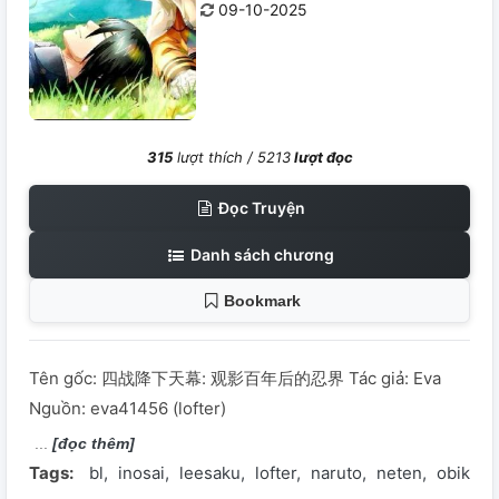
09-10-2025
315
lượt thích /
5213
lượt đọc
Đọc Truyện
Danh sách chương
Bookmark
Tên gốc: 四战降下天幕: 观影百年后的忍界 Tác giả: Eva
Nguồn: eva41456 (lofter)
[đọc thêm]
Tags:
bl
inosai
leesaku
lofter
naruto
neten
obikaka