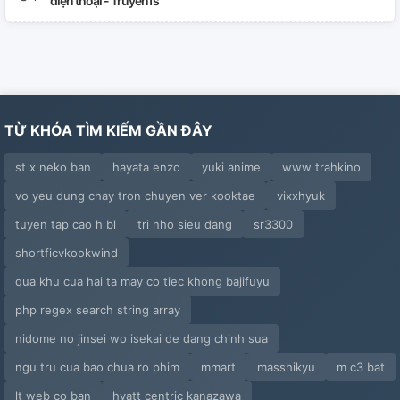
điện thoại - Truyen1s
TỪ KHÓA TÌM KIẾM GẦN ĐÂY
st x neko ban
hayata enzo
yuki anime
www trahkino
vo yeu dung chay tron chuyen ver kooktae
vixxhyuk
tuyen tap cao h bl
tri nho sieu dang
sr3300
shortficvkookwind
qua khu cua hai ta may co tiec khong bajifuyu
php regex search string array
nidome no jinsei wo isekai de dang chinh sua
ngu tru cua bao chua ro phim
mmart
masshikyu
m c3 bat
lt web co ban
hyatt centric kanazawa