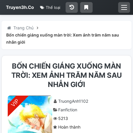
Truyen3h.Co
Thể loại
Trang Chủ
Bốn chiến giáng xuống màn trời: Xem ảnh trăm năm sau
nhẫn giới
BỐN CHIẾN GIÁNG XUỐNG MÀN
TRỜI: XEM ẢNH TRĂM NĂM SAU
NHẪN GIỚI
TruongAnh1102
Fanfiction
5213
Hoàn thành