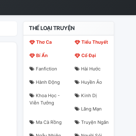
THỂ LOẠI TRUYỆN
Thơ Ca
Tiểu Thuyết
Bí Ẩn
Cổ Đại
Fanfiction
Hài Hước
Hành Động
Huyền Ảo
Khoa Học -
Kinh Dị
Viễn Tưởng
Lãng Mạn
Ma Cà Rồng
Truyện Ngắn
Ngẫu Nhiên
Người Sói