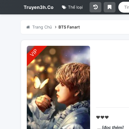
Truyen3h.Co
Thể loại
Trang Chủ
BTS Fanart
❤❤❤
[đọc thêm]