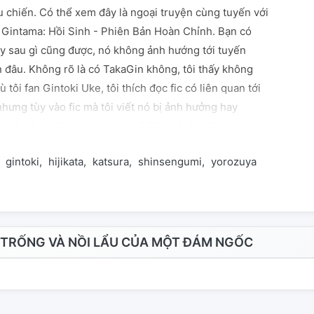
u chiến. Có thể xem đây là ngoại truyện cùng tuyến với
: Gintama: Hồi Sinh - Phiên Bản Hoàn Chỉnh. Bạn có
ay sau gì cũng được, nó không ảnh hướng tới tuyến
n đâu. Không rõ là có TakaGin không, tôi thấy không
tôi fan Gintoki Uke, tôi thích đọc fic có liên quan tới
nhưng tùy vào fic mà tôi viết nó bị ảnh hưởng hay
ôi cố gắng viết cho không bị OOC quá, fic tôi có hơi
 xíu. Nếu bạn không chấp nhận được cp Gin là uke, thì
gintoki
hijikata
katsura
shinsengumi
yorozuya
 nên đọc fic này đâu, và nhớ xem tag và các fic khác
lôi nhé! Thân! Giờ thì đọc fic thôi nào.
TRỐNG VÀ NỒI LẨU CỦA MỘT ĐÁM NGỐC