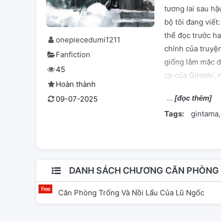
tương lai sau hậ
bộ tôi đang viết
thể đọc trước h
onepiecedumi1211
chính của truyệ
Fanfiction
giống lắm mặc dù 
45
cp của Gintoki, 
Hoàn thành
không. Đôi khi t
[đọc thêm]
09-07-2025
thiên vị Gintoki
Tags:
gintama
có thể bạn không
của tôi để tránh 
DANH SÁCH CHƯƠNG CĂN PHÒNG 
Căn Phòng Trống Và Nồi Lẩu Của Lũ Ngốc