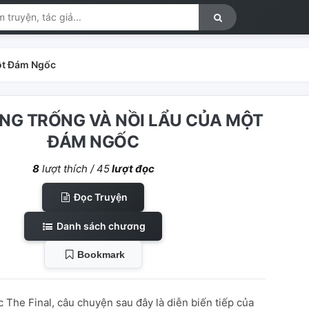
ột Đám Ngốc
NG TRỐNG VÀ NỒI LẨU CỦA MỘT
ĐÁM NGỐC
8
lượt thích /
45
lượt đọc
Đọc Truyện
Danh sách chương
Bookmark
c The Final, câu chuyện sau đây là diễn biến tiếp của