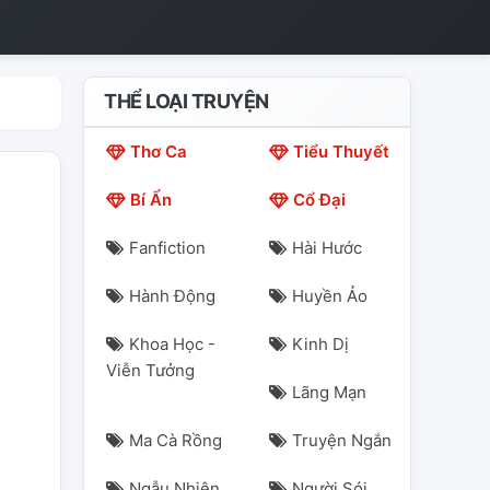
THỂ LOẠI TRUYỆN
Thơ Ca
Tiểu Thuyết
Bí Ẩn
Cổ Đại
Fanfiction
Hài Hước
Hành Động
Huyền Ảo
Khoa Học -
Kinh Dị
Viễn Tưởng
Lãng Mạn
Ma Cà Rồng
Truyện Ngắn
Ngẫu Nhiên
Người Sói