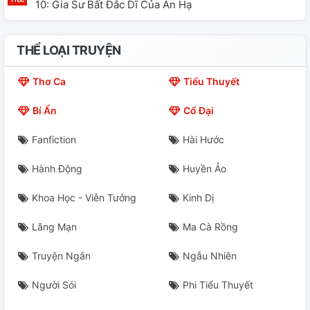
10: Gia Sư Bất Đắc Dĩ Của An Hạ
THỂ LOẠI TRUYỆN
Thơ Ca
Tiểu Thuyết
Bí Ẩn
Cổ Đại
Fanfiction
Hài Hước
Hành Động
Huyền Ảo
Khoa Học - Viễn Tưởng
Kinh Dị
Lãng Mạn
Ma Cà Rồng
Truyện Ngắn
Ngẫu Nhiên
Người Sói
Phi Tiểu Thuyết