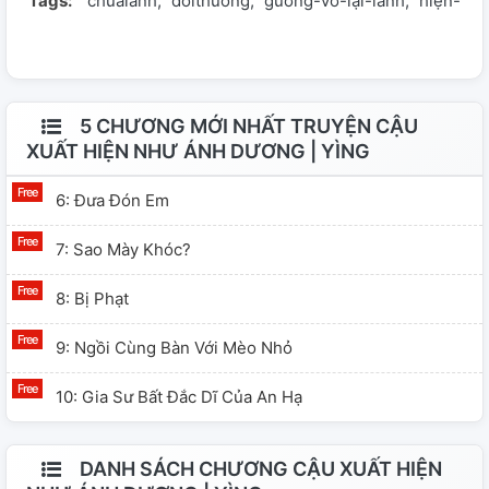
Tags:
chualanh
doithuong
gương-vỡ-lại-lành
hiện-đại
nữ chính thông minh tốt tính. Tag: Học đường, gương vỡ
lại lành, hiện đại, Việt Nam. __ ❌ KHÔNG CHUYỂN VER,
KHÔNG REUP TRÊN CÁC TẢNG KHÁC! KHÔNG TOXIC
NHÂN VẬT TRONG TRUYỆN! MỖI NHÂN VẬT ĐỀU CÓ
VAI TRÒ RIÊNG NÊN HÃY TÔN TRỌNG HỌ VÀ TÁC GIẢ.
5 CHƯƠNG MỚI NHẤT TRUYỆN CẬU
MỌI THỨ CHỈ LÀ HƯ CẤU VÀ ĐỀU LÀ TRÍ TƯỞNG
XUẤT HIỆN NHƯ ÁNH DƯƠNG | YÌNG
TƯỢNG CỦA TÁC GIẢ. CÂU CHUYỆN HOÀN TOÀN LÀ
6: Đưa Đón Em
GIẢ.
7: Sao Mày Khóc?
8: Bị Phạt
9: Ngồi Cùng Bàn Với Mèo Nhỏ
10: Gia Sư Bất Đắc Dĩ Của An Hạ
DANH SÁCH CHƯƠNG CẬU XUẤT HIỆN