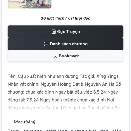
36
lượt thích /
611
lượt đọc
Đọc Truyện
Danh sách chương
Bookmark
Tên: Cậu xuất hiện như ánh dương Tác giả: Xíng Yings
Nhân vật chính: Nguyễn Hoàng Đạt & Nguyễn An Hạ Số
chương: chưa xác định Ngày bắt đầu viết: 6.5.24 Ngày
đăng tải: 7.5.24 Ngày hoàn thành: chưa xác định Nơi
đăng tải duy nhất: Wattpad Design bìa: Phanh (ảnh gốc:
Pinterest) Thể loại: học đường, ngôn tình, hiện đại, chữa
[đọc thêm]
lành, gương vỡ lại lành, nam chính thô lỗ nhưng ấm áp,