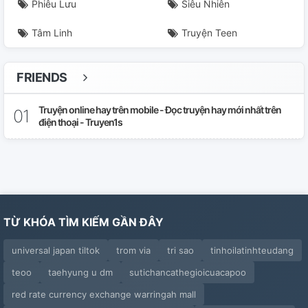
Phiêu Lưu
Siêu Nhiên
Tâm Linh
Truyện Teen
FRIENDS
Truyện online hay trên mobile - Đọc truyện hay mới nhất trên
điện thoại - Truyen1s
TỪ KHÓA TÌM KIẾM GẦN ĐÂY
universal japan tiltok
trom via
tri sao
tinhoilatinhteudang
teoo
taehyung u dm
sutichancathegioicuacapoo
red rate currency exchange warringah mall