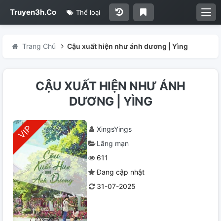
Truyen3h.Co
Thể loại
Trang Chủ
Cậu xuất hiện như ánh dương | Yìng
CẬU XUẤT HIỆN NHƯ ÁNH
DƯƠNG | YÌNG
XingsYings
Lãng mạn
611
Đang cập nhật
31-07-2025