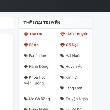
THỂ LOẠI TRUYỆN
Thơ Ca
Tiểu Thuyết
Bí Ẩn
Cổ Đại
Fanfiction
Hài Hước
Hành Động
Huyền Ảo
Khoa Học -
Kinh Dị
Viễn Tưởng
Lãng Mạn
Ma Cà Rồng
Truyện Ngắn
Ngẫu Nhiên
Người Sói