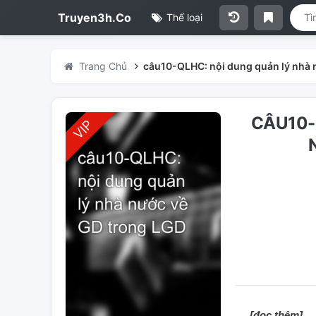
Truyen3h.Co
Thể loại
Trang Chủ
câu10-QLHC: nội dung quản lý nhà 
CÂU10-
[đọc thêm]