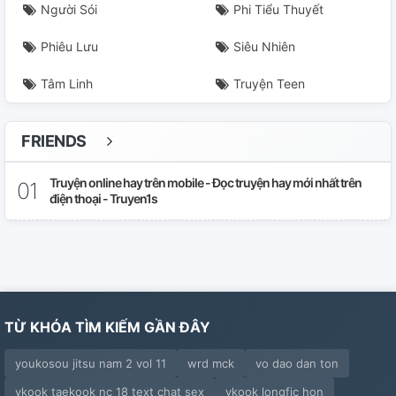
Người Sói
Phi Tiểu Thuyết
Phiêu Lưu
Siêu Nhiên
Tâm Linh
Truyện Teen
FRIENDS
Truyện online hay trên mobile - Đọc truyện hay mới nhất trên
điện thoại - Truyen1s
TỪ KHÓA TÌM KIẾM GẦN ĐÂY
youkosou jitsu nam 2 vol 11
wrd mck
vo dao dan ton
vkook taekook nc 18 text chat sex
vkook longfic hon