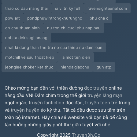
thao co dau mang thai
si vi tri ky full
ravensightaerial com
ppw art
pondphuwintrongkhurungno
phu cha c
on chu thuan sinh
nu ton chi cuoi phu nap hau
nobita dekisugi hnang
nhat ki dung than the tra no cua thieu nu dam loan
motchill ve sau thoat kiep
la mot ten dien
jeonglee choker ket thuc
hiendaigiaochu
gun atp
Chào mừng bạn đến với thiên đường
đọc truyện
online
hàng đầu VN! Đắm chìm trong thế giới
truyện lãng mạn
ngọt ngào,
truyện fanfiction
độc đáo,
truyện teen
trẻ trung
và
truyện huyền ảo
kỳ thú. Tất cả đều được sưu tầm trên
toàn bộ internet. Hãy chia sẻ website với bạn bè để cùng
tận hưởng những giây phút thư giãn tuyệt vời nhé!
Copyright
2025
Truyen3h.Co