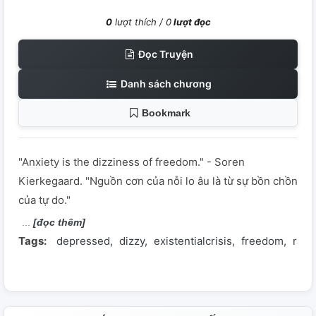
0
lượt thích /
0
lượt đọc
Đọc Truyện
Danh sách chương
Bookmark
"Anxiety is the dizziness of freedom." - Soren
Kierkegaard. "Nguồn cơn của nỗi lo âu là từ sự bồn chồn
của tự do."
[đọc thêm]
Tags:
depressed
dizzy
existentialcrisis
freedom
ran