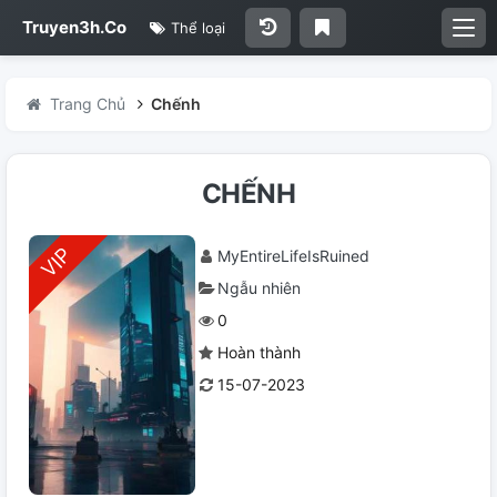
Truyen3h.Co
Thể loại
Trang Chủ
Chếnh
CHẾNH
MyEntireLifeIsRuined
Ngẫu nhiên
0
Hoàn thành
15-07-2023