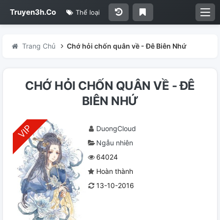
Truyen3h.Co
Thể loại
Trang Chủ
Chớ hỏi chốn quân về - Đê Biên Nhứ
CHỚ HỎI CHỐN QUÂN VỀ - ĐÊ
BIÊN NHỨ
DuongCloud
Ngẫu nhiên
64024
Hoàn thành
13-10-2016