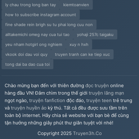
Chương 39
ly chau trong long ban tay
kiemtoanvien
how to subscribe instagram account
Chương 40: Phiên Ngoại 1 (Chúc Anh Đài)
fine shade rein brigh su tu phai long cuu non
Chương 41: Phiên Ngoại 2 (Lương Sơn Bá)
alltakemichi omeg nay cua tui tao
yohaji 257c taigaku
yeu nham hotgirl ong nghiem
xuy n hxh
Chương 42: Phiên Ngoại 3 (Ngọc Vô Hạ)
vkook doi dau voi quy
truyen tranh can ke tiep xuc
Chương 43: Phiên Ngoại 4 (Mã Thái Thú)
tong dai ba dao cua toi
Chương 44: Phiên Ngoại 5 (Vương Lam Điền)
Chào mừng bạn đến với thiên đường
đọc truyện
online
Chương 45: Phiên Ngoại 6 (Tiền Duyên - 1)
hàng đầu VN! Đắm chìm trong thế giới
truyện lãng mạn
ngọt ngào,
truyện fanfiction
độc đáo,
truyện teen
trẻ trung
Chương 46: Phiên Ngoại 7 (Tiền Duyên - 2)
và
truyện huyền ảo
kỳ thú. Tất cả đều được sưu tầm trên
toàn bộ internet. Hãy chia sẻ website với bạn bè để cùng
Chương 47
tận hưởng những giây phút thư giãn tuyệt vời nhé!
Chương 48: Chương 41
Copyright
2025
Truyen3h.Co