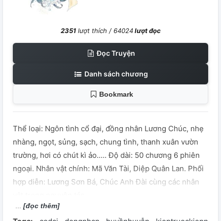
2351
lượt thích /
64024
lượt đọc
Đọc Truyện
Danh sách chương
Bookmark
Thể loại: Ngôn tình cổ đại, đồng nhân Lương Chúc, nhẹ
nhàng, ngọt, sủng, sạch, chung tình, thanh xuân vườn
trường, hơi có chút kì ảo..... Độ dài: 50 chương 6 phiên
ngoại. Nhân vật chính: Mã Văn Tài, Diệp Quân Lan. Phối
hợp diễn: Lương Sơn Bá, Chúc Anh Đài cùng các nhân
vật trong nguyên tác.
[đọc thêm]