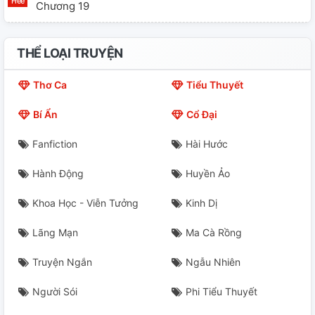
Chương 19
Chương 20
THỂ LOẠI TRUYỆN
Chương 21
Thơ Ca
Tiểu Thuyết
Chương 22
Bí Ẩn
Cổ Đại
Chương 23
Fanfiction
Hài Hước
Chương 24
Hành Động
Huyền Ảo
Chương 25
Khoa Học - Viễn Tưởng
Kinh Dị
Chương 26
Lãng Mạn
Ma Cà Rồng
Chương 27
Truyện Ngắn
Ngẫu Nhiên
Chương 28
Người Sói
Phi Tiểu Thuyết