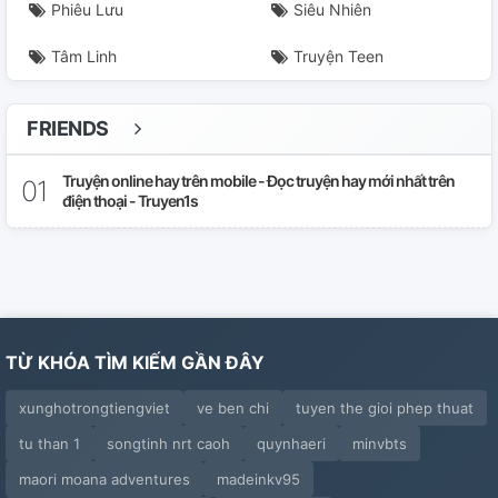
Phiêu Lưu
Siêu Nhiên
Chương 29
Tâm Linh
Truyện Teen
Chương 30
Chương 31
FRIENDS
Chương 32
Truyện online hay trên mobile - Đọc truyện hay mới nhất trên
điện thoại - Truyen1s
Chương 33
Chương 34
Chương 35
TỪ KHÓA TÌM KIẾM GẦN ĐÂY
Chương 36
xunghotrongtiengviet
ve ben chi
tuyen the gioi phep thuat
Chương 37
tu than 1
songtinh nrt caoh
quynhaeri
minvbts
Chương 38
maori moana adventures
madeinkv95