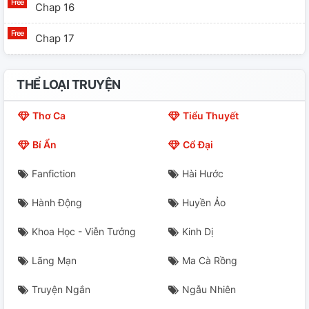
Chap 16
Chap 17
Chap 18
THỂ LOẠI TRUYỆN
Chap 19
Thơ Ca
Tiểu Thuyết
Chap 20
Bí Ẩn
Cổ Đại
Chap 21
Fanfiction
Hài Hước
Chap 22
Hành Động
Huyền Ảo
Chap 23
Khoa Học - Viễn Tưởng
Kinh Dị
Chap 24
Lãng Mạn
Ma Cà Rồng
Chap 25
Truyện Ngắn
Ngẫu Nhiên