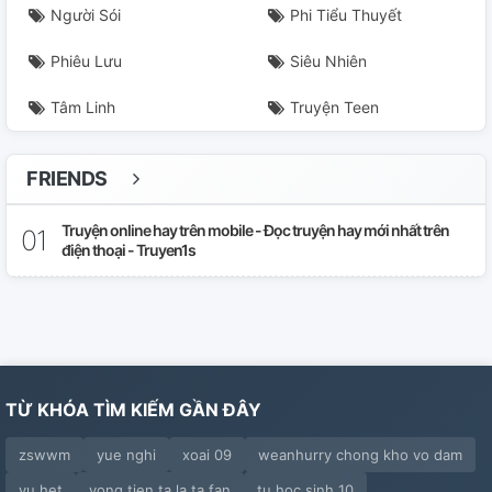
Chap 26
Người Sói
Phi Tiểu Thuyết
Phiêu Lưu
Siêu Nhiên
Chap 27
Tâm Linh
Truyện Teen
Chap 28
Chap 29
FRIENDS
Chap 30
Truyện online hay trên mobile - Đọc truyện hay mới nhất trên
điện thoại - Truyen1s
Thông Báo
Chap 31
Chap 32
TỪ KHÓA TÌM KIẾM GẦN ĐÂY
Chap 33
zswwm
yue nghi
xoai 09
weanhurry chong kho vo dam
Chap 34
vu het
vong tien ta la ta fan
tu hoc sinh 10