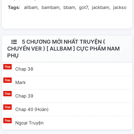
Tags:
allbam
bambam
bbam
got7
jackbam
jackson
giống biệt danh nhé . Chuyển ver đã có sự cho phép
của tác giả. ________________________ NXB: 04/06/2019
NHT: 16/09/2019
5 CHƯƠNG MỚI NHẤT TRUYỆN (
CHUYỂN VER ) [ ALLBAM ] CỰC PHẨM NAM
PHỤ
Chap 38
Mark
Chap 39
Chap 40 (Hoàn)
Ngoại Truyện