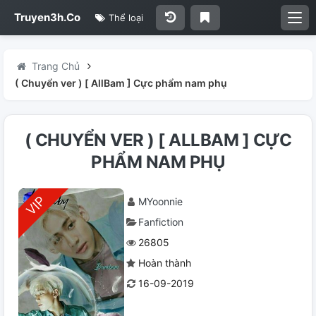
Truyen3h.Co
Thể loại
Trang Chủ
( Chuyển ver ) [ AllBam ] Cực phẩm nam phụ
( CHUYỂN VER ) [ ALLBAM ] CỰC
PHẨM NAM PHỤ
MYoonnie
Fanfiction
26805
Hoàn thành
16-09-2019