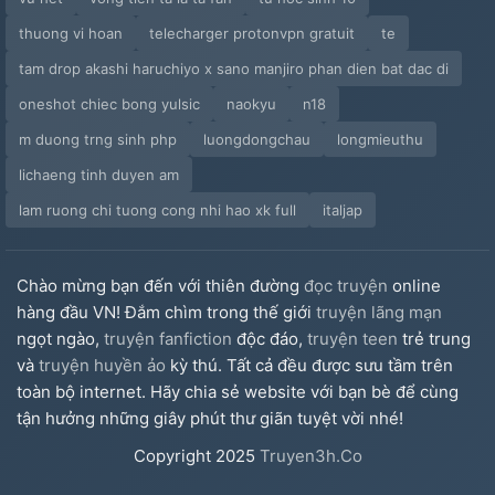
Chap 35
thuong vi hoan
telecharger protonvpn gratuit
te
Chap 36
tam drop akashi haruchiyo x sano manjiro phan dien bat dac di
oneshot chiec bong yulsic
naokyu
n18
Chap 37 ( H Nhẹ )
m duong trng sinh php
luongdongchau
longmieuthu
Chap 38
lichaeng tinh duyen am
lam ruong chi tuong cong nhi hao xk full
italjap
Mark
Chap 39
Chào mừng bạn đến với thiên đường
đọc truyện
online
hàng đầu VN! Đắm chìm trong thế giới
truyện lãng mạn
Chap 40 (Hoàn)
ngọt ngào,
truyện fanfiction
độc đáo,
truyện teen
trẻ trung
Ngoại Truyện
và
truyện huyền ảo
kỳ thú. Tất cả đều được sưu tầm trên
toàn bộ internet. Hãy chia sẻ website với bạn bè để cùng
tận hưởng những giây phút thư giãn tuyệt vời nhé!
Copyright
2025
Truyen3h.Co