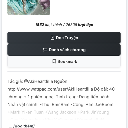
1852
lượt thích /
26805
lượt đọc
Đọc Truyện
Danh sách chương
Bookmark
Tác giả: @AkiHeartfilia Nguồn:
http://www.wattpad.com/user/AkiHeartfilia Độ dài: 40
chương + 1 phiên ngoại Tình trạng: Đang tiến hành
Nhân vật chính: -Thụ: BamBam -Công: +Im JaeBeom
+Mark Yi-en Tuan +Wang Jackson +Park JinYoung
+Choi YoungJae +Kim YuGyeom MYoonni sẽ để
[đọc thêm]
BamBam tên là, Kunpimook Bhuwakul và tên giống là do