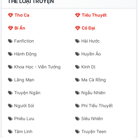
THỂ LOẠI TRUYỆN
Thơ Ca
Tiểu Thuyết
Bí Ẩn
Cổ Đại
Fanfiction
Hài Hước
Hành Động
Huyền Ảo
Khoa Học - Viễn Tưởng
Kinh Dị
Lãng Mạn
Ma Cà Rồng
Truyện Ngắn
Ngẫu Nhiên
Người Sói
Phi Tiểu Thuyết
Phiêu Lưu
Siêu Nhiên
Tâm Linh
Truyện Teen