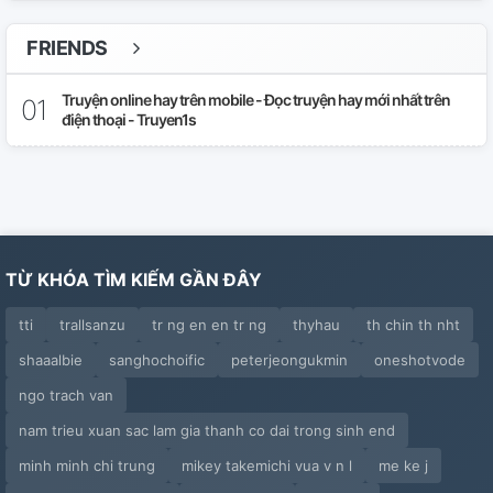
FRIENDS
Truyện online hay trên mobile - Đọc truyện hay mới nhất trên
điện thoại - Truyen1s
TỪ KHÓA TÌM KIẾM GẦN ĐÂY
tti
trallsanzu
tr ng en en tr ng
thyhau
th chin th nht
shaaalbie
sanghochoific
peterjeongukmin
oneshotvode
ngo trach van
nam trieu xuan sac lam gia thanh co dai trong sinh end
minh minh chi trung
mikey takemichi vua v n l
me ke j