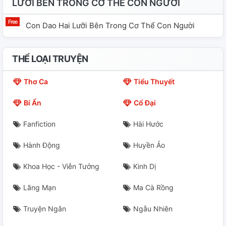
LƯỠI BÊN TRONG CƠ THỂ CON NGƯỜI
Con Dao Hai Lưỡi Bên Trong Cơ Thể Con Người
THỂ LOẠI TRUYỆN
Thơ Ca
Tiểu Thuyết
Bí Ẩn
Cổ Đại
Fanfiction
Hài Hước
Hành Động
Huyền Ảo
Khoa Học - Viễn Tưởng
Kinh Dị
Lãng Mạn
Ma Cà Rồng
Truyện Ngắn
Ngẫu Nhiên