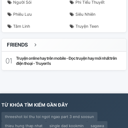
Người Sói
Phi Tiểu Thuyết
Phiêu Lưu
Siêu Nhiên
Tâm Linh
Truyện Teen
FRIENDS
Truyện online hay trên mobile - Đọc truyện hay mới nhất trên
điện thoại - Truyen1s
TỪ KHÓA TÌM KIẾM GẦN ĐÂY
threeshot loi thu toi ngot ngao part 3 end soosun
thieu hung thap nhat
single dad kookmin
sagawa