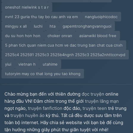
oneshot nielwink s t a r
nvnt 23 guria thu tay bo cau anh va em
nangluoiphicodoc
mingyu x all
luchi
hta
gapemtronghangvannguoi
du su hon hon hon
choker onran
asianwiki blood free
5 phan tich quan niem cua hcm ve dac trung ban chat cua cnxh
2525c4 252591 2525c3 2525b4ngnh 2525c3 2525a2nhttccnvpd
yiui
vietnan h
utahime
tutoryim may co that long yeu tao khong
Chào mừng bạn đến với thiên đường
đọc truyện
online
hàng đầu VN! Đắm chìm trong thế giới
truyện lãng mạn
ngọt ngào,
truyện fanfiction
độc đáo,
truyện teen
trẻ trung
và
truyện huyền ảo
kỳ thú. Tất cả đều được sưu tầm trên
toàn bộ internet. Hãy chia sẻ website với bạn bè để cùng
tận hưởng những giây phút thư giãn tuyệt vời nhé!