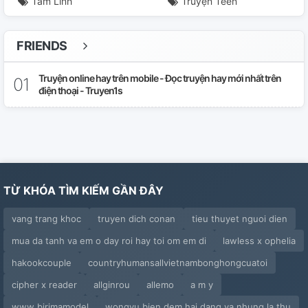
Tâm Linh
Truyện Teen
FRIENDS
Truyện online hay trên mobile - Đọc truyện hay mới nhất trên
điện thoại - Truyen1s
TỪ KHÓA TÌM KIẾM GẦN ĐÂY
vang trang khoc
truyen dich conan
tieu thuyet nguoi dien
mua da tanh va em o day roi hay toi om em di
lawless x ophelia
hakookcouple
countryhumansallvietnambonghongcuatoi
cipher x reader
allginrou
allemo
a m y
www birimamodel
wongyu bien dem hai dang va nhung la thu