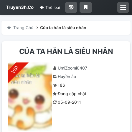
Truyen3h.Co
Thể loại
Trang Chủ
Của ta hắn là siêu nhân
CỦA TA HẮN LÀ SIÊU NHÂN
UmiZoomi0407
Huyền ảo
186
Đang cập nhật
05-09-2011