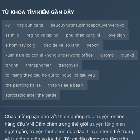
TỪ KHÓA TÌM KIẾM GẦN ĐÂY
xy
tng qun ca ta
tieuquyhutmauxinhdepchuyenverbjyx
ss m ip
reg no vs tax no
phu nhan xung hi
love sign
e hom nay co gi
dep de va lap lanh
yeochi
xuan nam do con ai khong underworld office
wtomo
trunkd
trnghn
transphomer
trangnyan
toi mang theo cau ho gui toi nguoi loi dau yeu
the painting kaiisa
thao va ae a baa n
staticradio after the battle
Chào mừng bạn đến với thiên đường
đọc truyện
online
hàng đầu VN! Đắm chìm trong thế giới
truyện lãng mạn
ngọt ngào,
truyện fanfiction
độc đáo,
truyện teen
trẻ trung
và
truyện huyền ảo
kỳ thú. Tất cả đều được sưu tầm trên