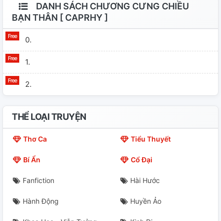
DANH SÁCH CHƯƠNG CƯNG CHIỀU
BẠN THÂN [ CAPRHY ]
0.
1.
2.
THỂ LOẠI TRUYỆN
Thơ Ca
Tiểu Thuyết
Bí Ẩn
Cổ Đại
Fanfiction
Hài Hước
Hành Động
Huyền Ảo