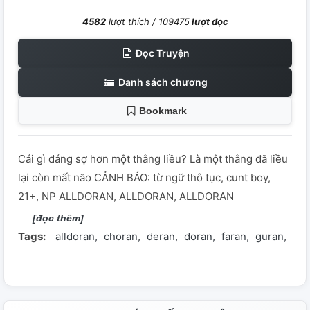
4582
lượt thích /
109475
lượt đọc
Đọc Truyện
Danh sách chương
Bookmark
Cái gì đáng sợ hơn một thằng liều? Là một thằng đã liều
lại còn mất não CẢNH BÁO: từ ngữ thô tục, cunt boy,
21+, NP ALLDORAN, ALLDORAN, ALLDORAN
[đọc thêm]
Tags:
alldoran
choran
deran
doran
faran
guran
ker