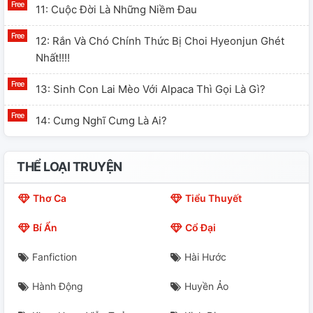
11: Cuộc Đời Là Những Niềm Đau
12: Rắn Và Chó Chính Thức Bị Choi Hyeonjun Ghét
Nhất!!!!
13: Sinh Con Lai Mèo Với Alpaca Thì Gọi Là Gì?
14: Cưng Nghĩ Cưng Là Ai?
THỂ LOẠI TRUYỆN
Thơ Ca
Tiểu Thuyết
Bí Ẩn
Cổ Đại
Fanfiction
Hài Hước
Hành Động
Huyền Ảo