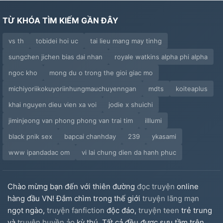
TỪ KHÓA TÌM KIẾM GẦN ĐÂY
vs th
tobidei hoi uc
tai lieu mang may tinhg
sungchen jichen bias dai nhan
royale watkins alpha phi alpha
ngoc kho
mong du o trong the gioi giac mo
michiyoriikokuyoriinhungmauchuyenngan
mdts
koiteaplus
khai nguyen dieu vien xa voi
jodie x shuichi
jiminjeong van phong phong van trai tim
illlumi
black pnik sex
bapcai chanhday
239
ykasami
www ipandadac om
vi lai chung dien da hanh phuc
Chào mừng bạn đến với thiên đường
đọc truyện
online
hàng đầu VN! Đắm chìm trong thế giới
truyện lãng mạn
ngọt ngào,
truyện fanfiction
độc đáo,
truyện teen
trẻ trung
và
truyện huyền ảo
kỳ thú. Tất cả đều được sưu tầm trên