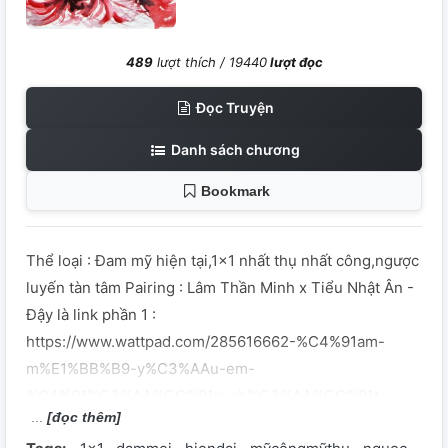
489
lượt thích /
19440
lượt đọc
Đọc Truyện
Danh sách chương
Bookmark
Thể loại : Đam mỹ hiện tại,1x1 nhất thụ nhất công,ngược
luyến tàn tâm Pairing : Lâm Thần Minh x Tiểu Nhật Ân -
Đậy là link phần 1 :
https://www.wattpad.com/285616662-%C4%91am-
m%E1%BB%B9-y%C3%AAu-em-
%C4%91%C3%AA%CC%81n-ch%C3%AA%CC%81t-
[đọc thêm]
ch%C6%B0%C6%A1ng-1