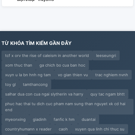
TỪ KHÓA TÌM KIẾM GẦN ĐÂY
tcf x orv the rise of caleism in another world
leeseungri
xom thuc than
ga chich bo cua ban hoc
xuyn u la bn hnh ng tam
vo gian thien vu
trac nghiem nvnh
toy gl
tamthancong
salhar dua con cua ngai slytherin va harry
quy tac ngam bhtt
phuc hac thai tu dich cuc pham nam sung than nguyet xk cd hai
end
myeonxing
giadinh
fanfic k hm
duantai
countryhumann x reader
caoh
xuyen qua linh chi thuc su