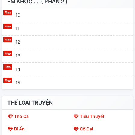
EM KHÓC..... ( PHẦN 2 )
10
11
12
13
14
15
THỂ LOẠI TRUYỆN
Thơ Ca
Tiểu Thuyết
Bí Ẩn
Cổ Đại