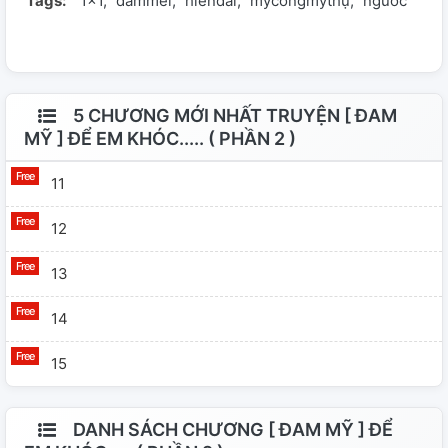
Tags:
1x1
dammei
hiendai
mỹcôngmỹthụ
nguoc
5 CHƯƠNG MỚI NHẤT TRUYỆN [ ĐAM
MỸ ] ĐỂ EM KHÓC..... ( PHẦN 2 )
11
12
13
14
15
DANH SÁCH CHƯƠNG [ ĐAM MỸ ] ĐỂ