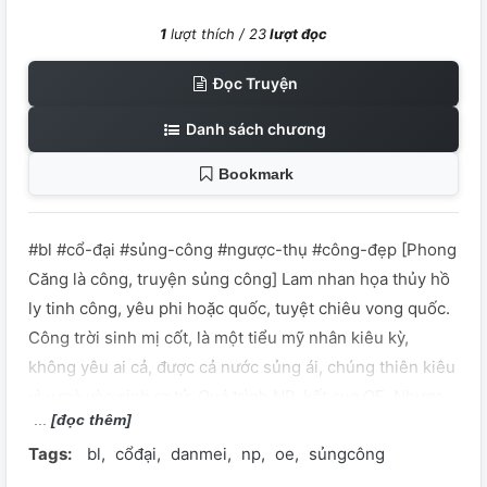
1
lượt thích /
23
lượt đọc
Đọc Truyện
Danh sách chương
Bookmark
#bl #cổ-đại #sủng-công #ngược-thụ #công-đẹp [Phong
Căng là công, truyện sủng công] Lam nhan họa thủy hồ
ly tinh công, yêu phi hoặc quốc, tuyệt chiêu vong quốc.
Công trời sinh mị cốt, là một tiểu mỹ nhân kiêu kỳ,
không yêu ai cả, được cả nước sủng ái, chúng thiên kiêu
vì y mà vào sinh ra tử. Quá trình NP, kết cục OE. Nhược
[đọc thêm]
công cường thụ, mỹ công cường thụ. Quá trình ngọt
Tags:
bl
cổđại
danmei
np
oe
sủngcông
ngào, kết cục ngược thụ! ݁ ˖Ი𐑼⋆ Truyện được edit bởi Tửu
Liên Yên Vũ ݁ ˖Ი𐑼⋆