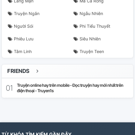
Lãng Mạn
Ma Cà Rồng
Truyện Ngắn
Ngẫu Nhiên
Người Sói
Phi Tiểu Thuyết
Phiêu Lưu
Siêu Nhiên
Tâm Linh
Truyện Teen
FRIENDS
Truyện online hay trên mobile - Đọc truyện hay mới nhất trên
điện thoại - Truyen1s
TỪ KHÓA TÌM KIẾM GẦN ĐÂY