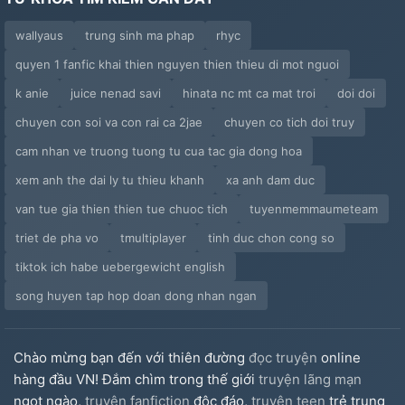
wallyaus
trung sinh ma phap
rhyc
quyen 1 fanfic khai thien nguyen thien thieu di mot nguoi
k anie
juice nenad savi
hinata nc mt ca mat troi
doi doi
chuyen con soi va con rai ca 2jae
chuyen co tich doi truy
cam nhan ve truong tuong tu cua tac gia dong hoa
xem anh the dai ly tu thieu khanh
xa anh dam duc
van tue gia thien thien tue chuoc tich
tuyenmemmaumeteam
triet de pha vo
tmultiplayer
tinh duc chon cong so
tiktok ich habe uebergewicht english
song huyen tap hop doan dong nhan ngan
Chào mừng bạn đến với thiên đường
đọc truyện
online
hàng đầu VN! Đắm chìm trong thế giới
truyện lãng mạn
ngọt ngào,
truyện fanfiction
độc đáo,
truyện teen
trẻ trung