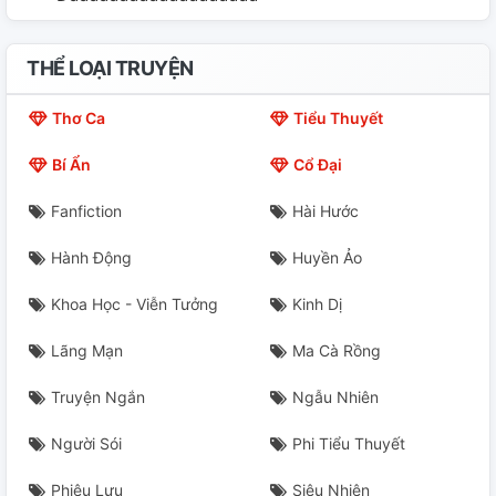
THỂ LOẠI TRUYỆN
Thơ Ca
Tiểu Thuyết
Bí Ẩn
Cổ Đại
Fanfiction
Hài Hước
Hành Động
Huyền Ảo
Khoa Học - Viễn Tưởng
Kinh Dị
Lãng Mạn
Ma Cà Rồng
Truyện Ngắn
Ngẫu Nhiên
Người Sói
Phi Tiểu Thuyết
Phiêu Lưu
Siêu Nhiên