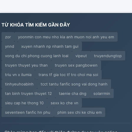
TỪ KHÓA TÌM KIẾM GẦN ĐÂY
zor
yoonmin con meu nho kia anh muon noi anh yeu em
ynnd
xuyen nhanh np nhanh tam gui
vong du chi phong cuong lanh loai
vipeut
truyendungtop
truyen thuyet yeu than
truyen sex pangbowen
triu vn x ilumia
trans tf gia toc tf tro choi ma soi
tinhyeuhoabinh
tcct tantu fanfic song vai dong hanh
tan binh truyen thuyet 12
taenie cha dng
solarrmin
sieu cap he thong 10
sexx ko che vn
seventeen fanfic hn phu
phim sex chi ke chiu em