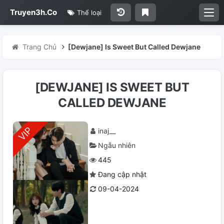
Truyen3h.Co
Thể loại
Trang Chủ
[Dewjane] Is Sweet But Called Dewjane
[DEWJANE] IS SWEET BUT
CALLED DEWJANE
inaj__
Ngẫu nhiên
445
Đang cập nhật
09-04-2024