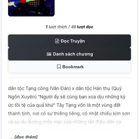
1
lượt thích /
49
lượt đọc
Đọc Truyện
Danh sách chương
Bookmark
dân tộc Tạng công (Vân Đán) x dân tộc Hán thụ (Quý
Ngôn Xuyên) "Người ấy sẽ cùng bạn xoa dịu những ký
ức tồi tệ của quá khứ" Tây Tạng vốn là một vùng đất
thanh tịnh, nơi có sự thiêng liêng, có nhật chiếu kim sơn
và sự du dương mộc mạc của những làn điệu dân ca
nhưng điều quan trọng nhất đối với Quý Ngôn Xuyên
[đọc thêm]
chính là Vân Đán. Mỗi lần cậu nói muốn rời đi, Vân Đán