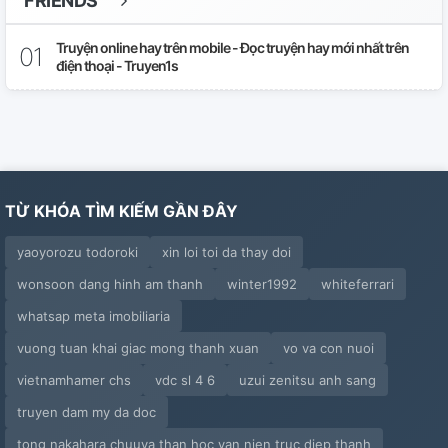
FRIENDS
Truyện online hay trên mobile - Đọc truyện hay mới nhất trên
điện thoại - Truyen1s
TỪ KHÓA TÌM KIẾM GẦN ĐÂY
yaoyorozu todoroki
xin loi toi da thay doi
wonsoon dang hinh am thanh
winter1992
whiteferrari
whatsap meta imobiliaria
vuong tuan khai giac mong thanh xuan
vo va con nuoi
vietnamhamer chs
vdc sl 4 6
uzui zenitsu anh sang
truyen dam my da doc
tong nakahara chuuya than hoc van nien truc diep thanh