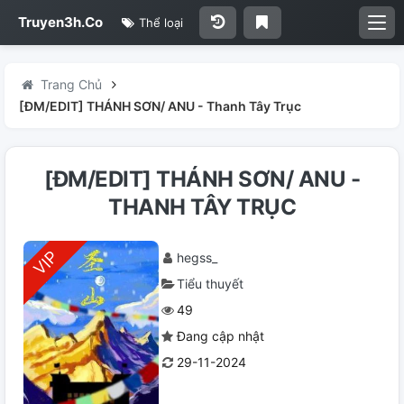
Truyen3h.Co
Thể loại
Trang Chủ
[ĐM/EDIT] THÁNH SƠN/ ANU - Thanh Tây Trục
[ĐM/EDIT] THÁNH SƠN/ ANU -
THANH TÂY TRỤC
hegss_
Tiểu thuyết
49
Đang cập nhật
29-11-2024