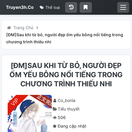
Truyen3h.Co
Thể loại
Trang Chủ
[ĐM]Sau khi từ bỏ, người đẹp ốm yếu bỗng nổi tiếng trong
chương trình thiếu nhi
[ĐM]SAU KHI TỪ BỎ, NGƯỜI ĐẸP
ỐM YẾU BỖNG NỔI TIẾNG TRONG
CHƯƠNG TRÌNH THIẾU NHI
Co_bonla
Tiểu thuyết
506
Đang cập nhật