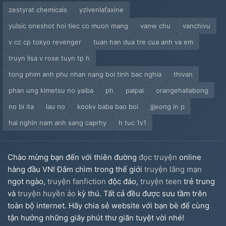
zestyrat chemicals
yzlvenlafaxine
yulsic oneshot hoi tiec co muon mang
vanw chu
vanchivu
v cc cp tokyo revenger
tuan han dua tre cua anh va em
truyn lisa v rose tuyn tp h
tong phim anh phu nhan nang boi tinh bac nghia
thivan
phan ung kimetsu no yaiba
ph
paipai
orangehallabong
no bi ita
lau no
kookv baba bao boi
jjjeong in p
hai nghin nam anh sang caprhy
h tuc 1v1
Chào mừng bạn đến với thiên đường
đọc truyện
online
hàng đầu VN! Đắm chìm trong thế giới
truyện lãng mạn
ngọt ngào,
truyện fanfiction
độc đáo,
truyện teen
trẻ trung
và
truyện huyền ảo
kỳ thú. Tất cả đều được sưu tầm trên
toàn bộ internet. Hãy chia sẻ website với bạn bè để cùng
tận hưởng những giây phút thư giãn tuyệt vời nhé!