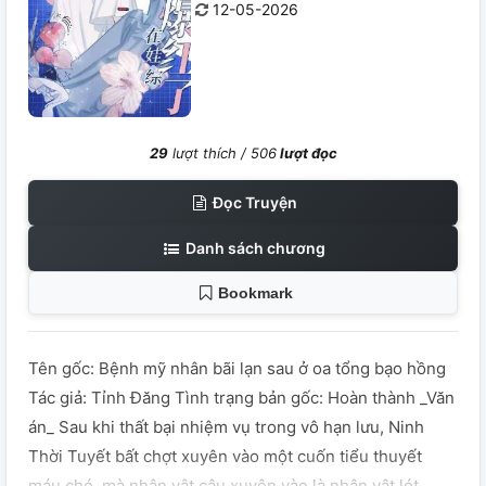
12-05-2026
29
lượt thích /
506
lượt đọc
Đọc Truyện
Danh sách chương
Bookmark
Tên gốc: Bệnh mỹ nhân bãi lạn sau ở oa tổng bạo hồng
Tác giả: Tỉnh Đăng Tình trạng bản gốc: Hoàn thành _Văn
án_ Sau khi thất bại nhiệm vụ trong vô hạn lưu, Ninh
Thời Tuyết bất chợt xuyên vào một cuốn tiểu thuyết
máu chó, mà nhân vật cậu xuyên vào là nhân vật lót