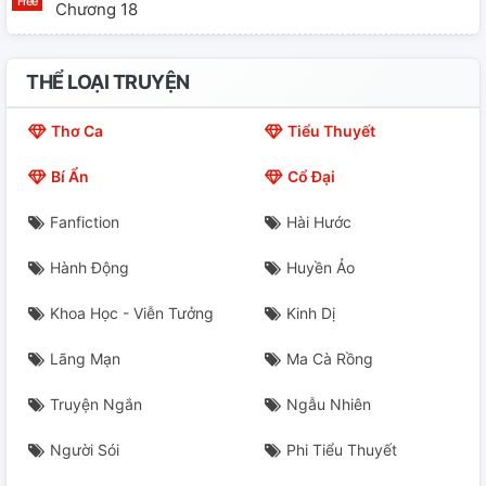
Chương 18
Chương 19
THỂ LOẠI TRUYỆN
Chương 20
Thơ Ca
Tiểu Thuyết
Chương 21
Bí Ẩn
Cổ Đại
Chương 22
Fanfiction
Hài Hước
Ngoại Truyện
Hành Động
Huyền Ảo
Chương 23.
Khoa Học - Viễn Tưởng
Kinh Dị
Chương 24.
Lãng Mạn
Ma Cà Rồng
Chương 25
Truyện Ngắn
Ngẫu Nhiên
Chương 26.
Người Sói
Phi Tiểu Thuyết