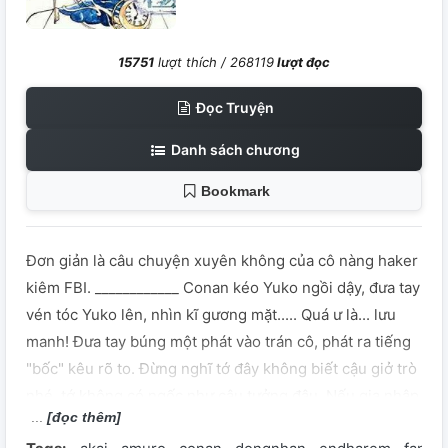
15751
lượt thích /
268119
lượt đọc
Đọc Truyện
Danh sách chương
Bookmark
Đơn giản là câu chuyện xuyên không của cô nàng haker
kiêm FBI. ____________ Conan kéo Yuko ngồi dậy, đưa tay
vén tóc Yuko lên, nhìn kĩ gương mặt..... Quá ư là... lưu
manh! Đưa tay búng một phát vào trán cô, phát ra tiếng
"bốc" kêu rõ to. Đừng nghĩ tớ đây không biết cậu giở trò
nhé, tớ không có ngốc như cậu tưởng đâu. Nếu gia nhập
[đọc thêm]
thì sẽ chết, không tham gia cũng sẽ chết... không chỉ