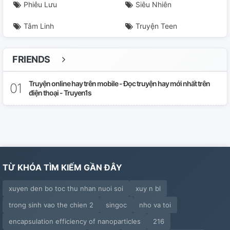
Phiêu Lưu
Siêu Nhiên
Chương 27
Tâm Linh
Truyện Teen
Chương 28
Chương 29.
FRIENDS
Chương 29.(go On)
Truyện online hay trên mobile - Đọc truyện hay mới nhất trên
điện thoại - Truyen1s
Chương 30.
Chương 31
Chương 32.
TỪ KHÓA TÌM KIẾM GẦN ĐÂY
Chương 33.
xuyen den bo toc thu nhan nuoi soi
xuy n bl
Chương 34
trong sinh vao the chien 2
singoc
nho va toi
Chương 35
encapsulation efficiency of nanoparticles
216