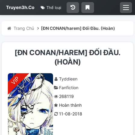
Truyen3h.Co
Thể loại
Trang Chủ
[ĐN CONAN/harem] Đối Đầu. (Hoàn)
[ĐN CONAN/HAREM] ĐỐI ĐẦU.
(HOÀN)
Tyddieen
Fanfiction
268119
Hoàn thành
11-08-2018