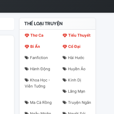
THỂ LOẠI TRUYỆN
Thơ Ca
Tiểu Thuyết
Bí Ẩn
Cổ Đại
Fanfiction
Hài Hước
Hành Động
Huyền Ảo
Khoa Học -
Kinh Dị
Viễn Tưởng
Lãng Mạn
Ma Cà Rồng
Truyện Ngắn
Ngẫu Nhiên
Người Sói