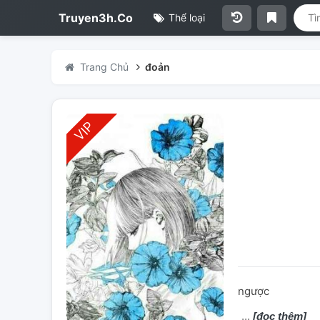
Truyen3h.Co
Thể loại
Trang Chủ
đoản
ngược
[đọc thêm]